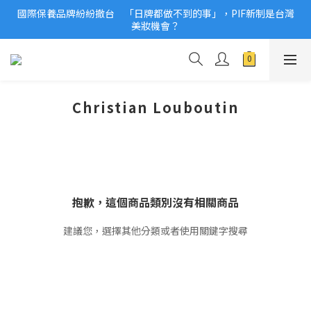
國際保養品牌紛紛撤台　「日牌都做不到的事」，PIF新制是台灣
2026美妝小樣、試用品變少？PIF化妝品身分證7月上路！消費者
美妝機會？
必懂5觀念
2026美妝小樣、試用品變少？PIF化妝品身分證7月上路！消費者
必懂5觀念
Christian Louboutin
抱歉，這個商品類別沒有相關商品
建議您，選擇其他分類或者使用關鍵字搜尋