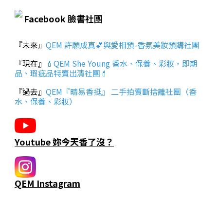
Facebook 臉書社團
『未來』
QEM 許願成真💕與愛相預-香氛美妝預購社團
『現在』
💄QEM She Young 香水、保養、彩妝，即期
品、瑕疵品特賣出清社團💄
『過去』
QEM『晴易香挺』 二手拍賣斷捨離社團（香
水、保養、彩妝）
Youtube 妳今天香了沒？
QEM Instagram