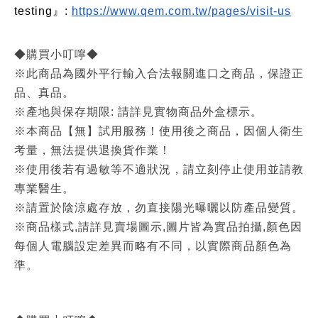
testing』:
https://www.qem.com.tw/pages/visit-us
◆購買小叮嚀◆
※此商品為國外平行輸入合法報關進口之商品，保證正
品、真品。
※產地與保存期限: 請詳見實物商品外盒標示。
※本商品【無】試用服務！使用後之商品，因個人衛生
考量，無法提供退換貨作業！
※使用後若有過敏等不適狀況，請立刻停止使用並請教
專業醫生。
※請置於陰涼處存放，勿直接陽光曝曬以防產品變質。
※商品樣式,請詳見賣場圖示,圖片皆為實品拍攝,顏色因
每個人電腦設定差異而略有不同，以實際商品顏色為
準。