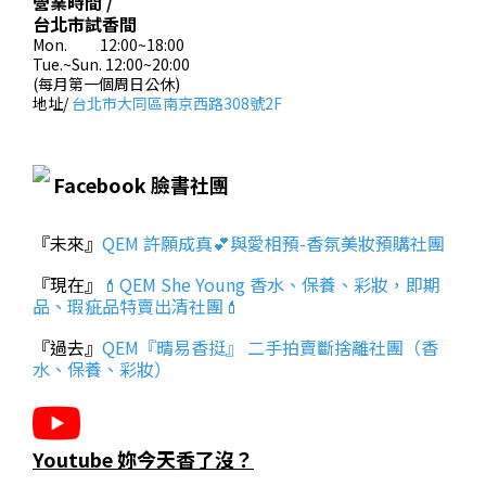
營業時間 /
台北市試香間
Mon. 12:00~18:00
Tue.~Sun. 12:00~20:00
(每月第一個周日公休)
地址/
台北市大同區南京西路308號2F
Facebook 臉書社團
『未來』
QEM 許願成真💕與愛相預-香氛美妝預購社團
『現在』
💄QEM She Young 香水、保養、彩妝，即期
品、瑕疵品特賣出清社團💄
『過去』
QEM『晴易香挺』 二手拍賣斷捨離社團（香
水、保養、彩妝）
Youtube 妳今天香了沒？