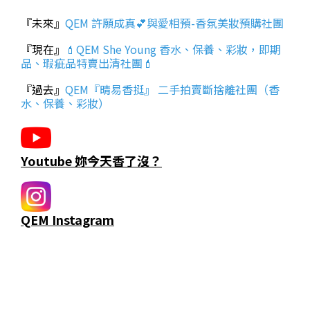
『未來』
QEM 許願成真💕與愛相預-香氛美妝預購社團
『現在』
💄QEM She Young 香水、保養、彩妝，即期
品、瑕疵品特賣出清社團💄
『過去』
QEM『晴易香挺』 二手拍賣斷捨離社團（香
水、保養、彩妝）
Youtube 妳今天香了沒？
QEM Instagram