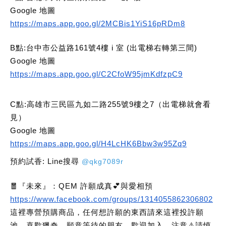
Google 地圖
https://maps.app.goo.gl/2MCBis1YiS16pRDm8
B點:台中市公益路161號4樓 i 室 (出電梯右轉第三間)
Google 地圖
https://maps.app.goo.gl/C2CfoW95jmKdfzpC9
C點:高雄市三民區九如二路255號9樓之7（出電梯就會看
見）
Google 地圖
https://maps.app.goo.gl/H4LcHK6Bbw3w95Zq9
預約試香: Line搜尋
@qkg7089r
🧧『未來』：QEM 許願成真💕與愛相預
https://www.facebook.com/groups/1314055862306802
這裡專營預購商品，任何想許願的東西請來這裡投許願
池。喜歡獵奇，願意等待的朋友，歡迎加入。注意⚠️請慎