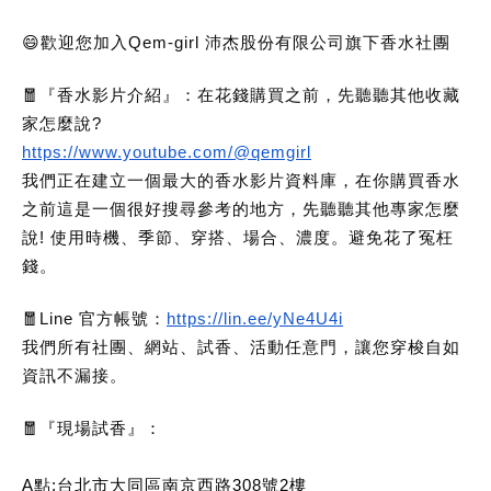
😄歡迎您加入Qem-girl 沛杰股份有限公司旗下香水社團
🧧『香水影片介紹』：在花錢購買之前，先聽聽其他收藏
家怎麼說?
https://www.youtube.com/@qemgirl
我們正在建立一個最大的香水影片資料庫，在你購買香水
之前這是一個很好搜尋參考的地方，先聽聽其他專家怎麼
說! 使用時機、季節、穿搭、場合、濃度。避免花了冤枉
錢。
🧧Line 官方帳號：
https://lin.ee/yNe4U4i
我們所有社團、網站、試香、活動任意門，讓您穿梭自如
資訊不漏接。
🧧
『現場試香』：
A點:台北市大同區南京西路308號2樓