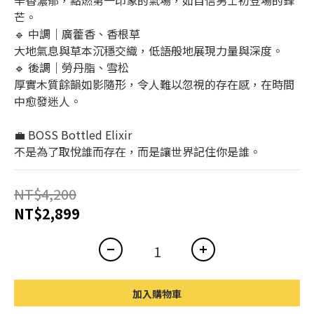
辛香濃郁，點燃第一印象的氣場，如自信男士初登場的鋒
芒。
🔹 中調｜廣藿香、香根草
大地氣息與草本沉穩交織，低語般地展現力量與深度。
🔹 後調｜勞丹脂、雪松
厚實木質餘韻如影隨形，令人難以忽視的存在感，在時間
中愈發迷人。
💼 BOSS Bottled Elixir
不是為了取悅誰而存在，而是讓世界記住你是誰。
NT$4,200
NT$2,899
加入購物車