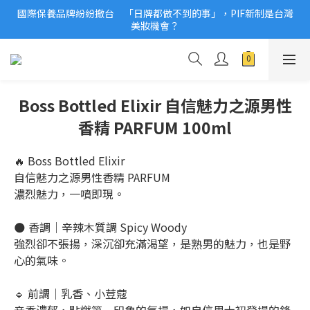
國際保養品牌紛紛撤台　「日牌都做不到的事」，PIF新制是台灣
2026美妝小樣、試用品變少？PIF化妝品身分證7月上路！消費者
美妝機會？
必懂5觀念
2026美妝小樣、試用品變少？PIF化妝品身分證7月上路！消費者
必懂5觀念
Boss Bottled Elixir 自信魅力之源男性
香精 PARFUM 100ml
🔥 Boss Bottled Elixir
自信魅力之源男性香精 PARFUM
濃烈魅力，一噴即現。
🌑 香調｜辛辣木質調 Spicy Woody
強烈卻不張揚，深沉卻充滿渴望，是熟男的魅力，也是野
心的氣味。
🔹 前調｜乳香、小荳蔻