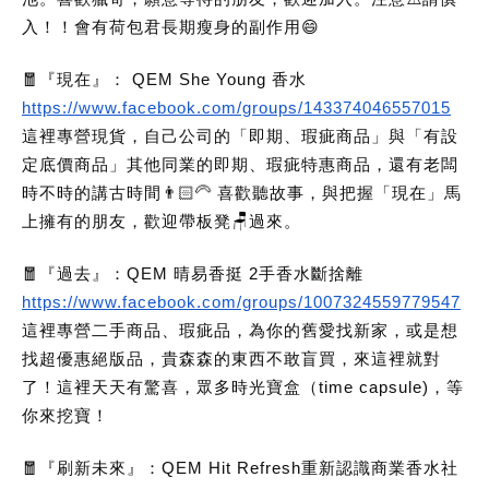
入！！會有荷包君長期瘦身的副作用😄
🧧『現在』： QEM She Young 香水
https://www.facebook.com/groups/143374046557015
這裡專營現貨，自己公司的「即期、瑕疵商品」與「有設
定底價商品」其他同業的即期、瑕疵特惠商品，還有老闆
時不時的講古時間👨🏻‍🦳 喜歡聽故事，與把握「現在」馬
上擁有的朋友，歡迎帶板凳🪑過來。
🧧『過去』：QEM 晴易香挺 2手香水斷捨離
https://www.facebook.com/groups/1007324559779547
這裡專營二手商品、瑕疵品，為你的舊愛找新家，或是想
找超優惠絕版品，貴森森的東西不敢盲買，來這裡就對
了！這裡天天有驚喜，眾多時光寶盒（time capsule)，等
你來挖寶！
🧧『刷新未來』：QEM Hit Refresh重新認識商業香水社