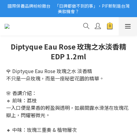
國際保養品牌紛紛撤台　「日牌都做不到的事」，PIF新制是台灣
2026美妝小樣、試用品變少？PIF化妝品身分證7月上路！消費者
美妝機會？
必懂5觀念
2026美妝小樣、試用品變少？PIF化妝品身分證7月上路！消費者
必懂5觀念
Diptyque Eau Rose 玫瑰之水淡香精
EDP 1.2ml
🌹 Diptyque Eau Rose 玫瑰之水 淡香精
不只是一朵玫瑰，而是一座秘密花園的精華。
🌸 香調介紹：
🔹 前味：荔枝
一入口便是果香的輕盈與透明，如晨間露水滑落在玫瑰花
瓣上，閃耀著微光。
🔸 中味：玫瑰三重奏 & 植物層次