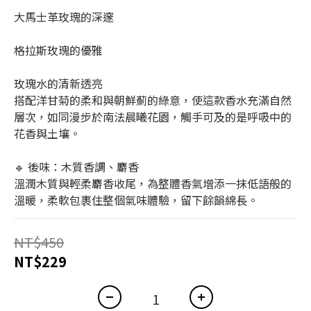
大馬士革玫瑰的深邃
格拉斯玫瑰的優雅
玫瑰水的清新透亮
搭配洋甘菊的柔和與朝鮮薊的綠意，使這款香水充滿自然
層次，如同漫步於南法晨曦花園，觸手可及的是呼吸中的
花香與土壤。
🔹 後味：木質香調、麝香
溫潤木質與輕柔麝香收尾，為整體香氣增添一抹低語般的
溫暖，柔軟包裹住整個氣味體驗，留下餘韻綿長。
NT$450
NT$229