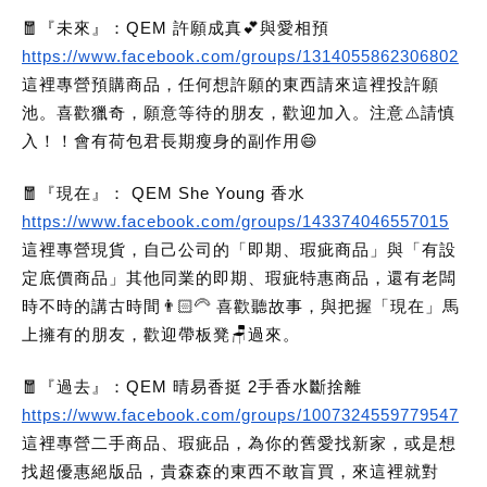
🧧『未來』：QEM 許願成真💕與愛相預
https://www.facebook.com/groups/1314055862306802
這裡專營預購商品，任何想許願的東西請來這裡投許願
池。喜歡獵奇，願意等待的朋友，歡迎加入。注意⚠️請慎
入！！會有荷包君長期瘦身的副作用😄
🧧『現在』： QEM She Young 香水
https://www.facebook.com/groups/143374046557015
這裡專營現貨，自己公司的「即期、瑕疵商品」與「有設
定底價商品」其他同業的即期、瑕疵特惠商品，還有老闆
時不時的講古時間👨🏻‍🦳 喜歡聽故事，與把握「現在」馬
上擁有的朋友，歡迎帶板凳🪑過來。
🧧『過去』：QEM 晴易香挺 2手香水斷捨離
https://www.facebook.com/groups/1007324559779547
這裡專營二手商品、瑕疵品，為你的舊愛找新家，或是想
找超優惠絕版品，貴森森的東西不敢盲買，來這裡就對