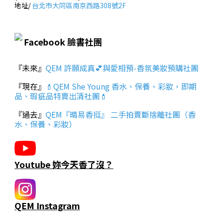
地址/
台北市大同區南京西路308號2F
Facebook 臉書社團
『未來』
QEM 許願成真💕與愛相預-香氛美妝預購社團
『現在』
💄QEM She Young 香水、保養、彩妝，即期
品、瑕疵品特賣出清社團💄
『過去』
QEM『晴易香挺』 二手拍賣斷捨離社團（香
水、保養、彩妝）
Youtube 妳今天香了沒？
QEM Instagram