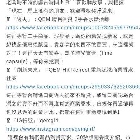
老闆時不時的講古時間👨🏻‍🦳 喜歡聽故事，與把握
「現在」馬上擁有的朋友，歡迎帶板凳🪑過來。
🧧『過去』：QEM 晴易香挺 2手香水斷捨離
https://www.facebook.com/groups/100732455977954
這裡專營二手商品、瑕疵品，為你的舊愛找新家，或是
想找超優惠絕版品，貴森森的東西不敢盲買，來這裡就
對了！這裡天天有驚喜，眾多時光寶盒（time
capsule)，等你來挖寶！
🧧『刷新未來』：QEM Hit Refresh重新認識商業香水
社團
https://www.facebook.com/groups/295033762520360
這裡專營台灣進口商過去從來不進貨，或進口商認為台
灣之前賣不好而不再進貨的商業香水，曾經你買過卻再
也沒見過的商業香水，都能在這裡重新發現到他!
🧧『IG帳號』:qemgirl
https://www.instagram.com/qemgirl/
這裡會有我們新品到貨剪影、30秒版開香聞介紹、市