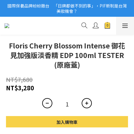
國際保養品牌紛紛撤台　「日牌都做不到的事」，PIF新制是台灣
2026美妝小樣、試用品變少？PIF化妝品身分證7月上路！消費者
美妝機會？
必懂5觀念
2026美妝小樣、試用品變少？PIF化妝品身分證7月上路！消費者
必懂5觀念
Floris Cherry Blossom Intense 御花
見加強版淡香精 EDP 100ml TESTER
(原廠蓋)
NT$7,680
NT$3,280
加入購物車