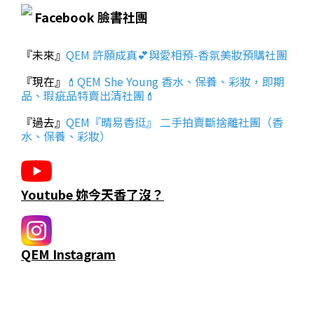
Facebook 臉書社團
『未來』
QEM 許願成真💕與愛相預-香氛美妝預購社團
『現在』
💄QEM She Young 香水、保養、彩妝，即期
品、瑕疵品特賣出清社團💄
『過去』
QEM『晴易香挺』 二手拍賣斷捨離社團（香
水、保養、彩妝）
Youtube 妳今天香了沒？
QEM Instagram