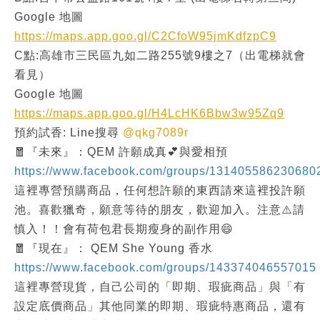
Google 地圖
https://maps.app.goo.gl/C2CfoW95jmKdfzpC9
C點:高雄市三民區九如二路255號9樓之7（出電梯就會
看見）
Google 地圖
https://maps.app.goo.gl/H4LcHK6Bbw3w95Zq9
預約試香: Line搜尋
@qkg7089r
🧧『未來』：QEM 許願成真💕與愛相預
https://www.facebook.com/groups/131405586230680
這裡專營預購商品，任何想許願的東西請來這裡投許願
池。喜歡獵奇，願意等待的朋友，歡迎加入。注意⚠️請
慎入！！會有荷包君長期瘦身的副作用😄
🧧『現在』： QEM She Young 香水
https://www.facebook.com/groups/143374046557015
這裡專營現貨，自己公司的「即期、瑕疵商品」與「有
設定底價商品」其他同業的即期、瑕疵特惠商品，還有