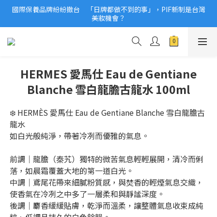
國際保養品牌紛紛撤台　「日牌都做不到的事」，PIF新制是台灣
2026美妝小樣、試用品變少？PIF化妝品身分證7月上路！消費者
美妝機會？
必懂5觀念
2026美妝小樣、試用品變少？PIF化妝品身分證7月上路！消費者
必懂5觀念
HERMES 愛馬仕 Eau de Gentiane
Blanche 雪白龍膽古龍水 100ml
❄️ HERMÈS 愛馬仕 Eau de Gentiane Blanche 雪白龍膽古
龍水
如白光般純淨，帶著冷冽而優雅的氣息。
前調｜龍膽（秦艽）獨特的微苦氣息輕輕展開，清冷而俐
落，如晨霜覆蓋大地的第一道白光。
中調｜鳶尾花帶來細膩粉質感，與焚香的輕煙氣息交織，
使香氣在冷冽之中多了一層柔和與靜謐深度。
後調｜麝香緩緩貼膚，乾淨而溫柔，讓整體氣息收束成純