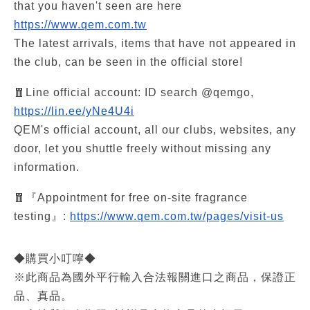
that you haven't seen are here
https://www.qem.com.tw
The latest arrivals, items that have not appeared in
the club, can be seen in the official store!
🧧Line official account: ID search @qemgo,
https://lin.ee/yNe4U4i
QEM's official account, all our clubs, websites, any
door, let you shuttle freely without missing any
information.
🧧『Appointment for free on-site fragrance
testing』:
https://www.qem.com.tw/pages/visit-us
◆購買小叮嚀◆
※此商品為國外平行輸入合法報關進口之商品，保證正
品、真品。