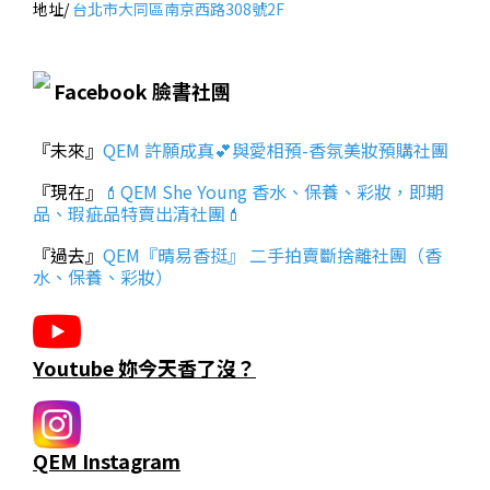
地址/
台北市大同區南京西路308號2F
Facebook 臉書社團
『未來』
QEM 許願成真💕與愛相預-香氛美妝預購社團
『現在』
💄QEM She Young 香水、保養、彩妝，即期
品、瑕疵品特賣出清社團💄
『過去』
QEM『晴易香挺』 二手拍賣斷捨離社團（香
水、保養、彩妝）
Youtube 妳今天香了沒？
QEM Instagram