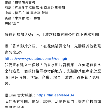
香調：
柑橘馥奇香調
前調：克里曼丁紅橘 蜜橘 百里香 馬鬱蘭
中調：橙花 生薑 薰衣草 茉莉
後調：木質香 琥珀 麝香
美國/五年
😄歡迎您加入Qem-girl 沛杰股份有限公司旗下香水社團
🧧『香水影片介紹』：在花錢購買之前，先聽聽其他收藏
家怎麼說?
https://www.youtube.com/@qemgirl
我們正在建立一個最大的香水影片資料庫，在你購買香水
之前這是一個很好搜尋參考的地方，先聽聽其他專家怎麼
說! 使用時機、季節、穿搭、場合、濃度。避免花了冤枉
錢。
🧧Line 官方帳號：
https://lin.ee/yNe4U4i
我們所有社團、網站、試香、活動任意門，讓您穿梭自如
資訊不漏接。