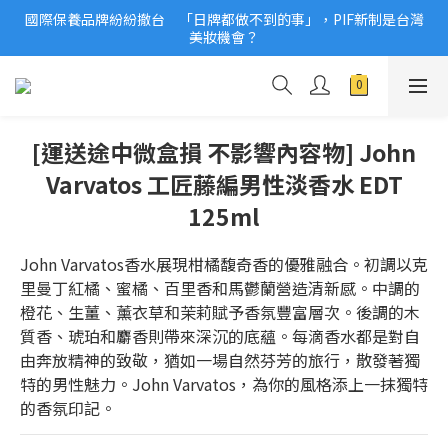
國際保養品牌紛紛撤台　「日牌都做不到的事」，PIF新制是台灣
2026美妝小樣、試用品變少？PIF化妝品身分證7月上路！消費者
美妝機會？
必懂5觀念
2026美妝小樣、試用品變少？PIF化妝品身分證7月上路！消費者
必懂5觀念
[運送途中微盒損 不影響內容物] John
Varvatos 工匠藤編男性淡香水 EDT
125ml
John Varvatos香水展現柑橘馥奇香的優雅融合。初調以克
里曼丁紅橘、蜜橘、百里香和馬鬱蘭營造清新感。中調的
橙花、生薑、薰衣草和茉莉賦予香氛豐富層次。後調的木
質香、琥珀和麝香則帶來深沉的底蘊。每滴香水都是對自
由奔放精神的致敬，猶如一場自然芬芳的旅行，散發著獨
特的男性魅力。John Varvatos，為你的風格添上一抹獨特
的香氛印記。