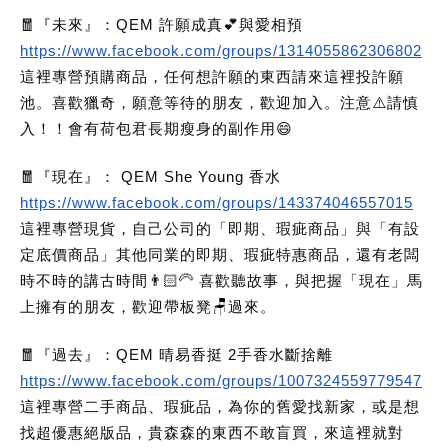
🧧『未來』：QEM 許願成真💕與愛相預
https://www.facebook.com/groups/1314055862306802
這裡專營預購商品，任何想許願的東西請來這裡投許願
池。喜歡獵奇，願意等待的朋友，歡迎加入。注意⚠️請慎
入！！會有荷包君長期瘦身的副作用😄
🧧『現在』： QEM She Young 香水
https://www.facebook.com/groups/143374046557015
這裡專營現貨，自己公司的「即期、瑕疵商品」與「有設
定底價商品」其他同業的即期、瑕疵特惠商品，還有老闆
時不時的講古時間👨🏻‍🦳 喜歡聽故事，與把握「現在」馬
上擁有的朋友，歡迎帶板凳🪑過來。
🧧『過去』：QEM 晴易香挺 2手香水斷捨離
https://www.facebook.com/groups/1007324559779547
這裡專營二手商品、瑕疵品，為你的舊愛找新家，或是想
找超優惠絕版品，貴森森的東西不敢盲買，來這裡就對