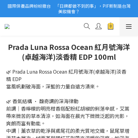
國際保養品牌紛紛撤台　「日牌都做不到的事」，PIF新制是台灣
2026美妝小樣、試用品變少？PIF化妝品身分證7月上路！消費者
美妝機會？
必懂5觀念
2026美妝小樣、試用品變少？PIF化妝品身分證7月上路！消費者
必懂5觀念
Prada Luna Rossa Ocean 紅月號海洋
(卓越海洋)淡香精 EDP 100ml
🌿 Prada Luna Rossa Ocean 紅月號海洋(卓越海洋)淡香
精 EDP
當風帆劃破海面，深藍的力量自遠方湧來。
🌿 香氣結構 · 馥奇調的深海律動
前調｜香檸檬的明亮柑香搭配粉紅胡椒的俐落辛感，艾蒿
帶來微苦的草本清涼，如海面在晨光下微微泛起的光影，
爽朗而富有動能。
中調｜薰衣草的乾淨與鳶尾花的柔光質地交織，鼠尾草增