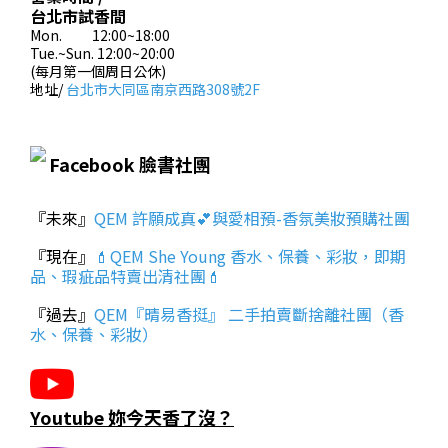
台北市試香間
Mon. 12:00~18:00
Tue.~Sun. 12:00~20:00
(每月第一個周日公休)
地址/
台北市大同區南京西路308號2F
Facebook 臉書社團
『未來』
QEM 許願成真💕與愛相預-香氛美妝預購社團
『現在』
💄QEM She Young 香水、保養、彩妝，即期
品、瑕疵品特賣出清社團💄
『過去』
QEM『晴易香挺』 二手拍賣斷捨離社團（香
水、保養、彩妝）
Youtube 妳今天香了沒？