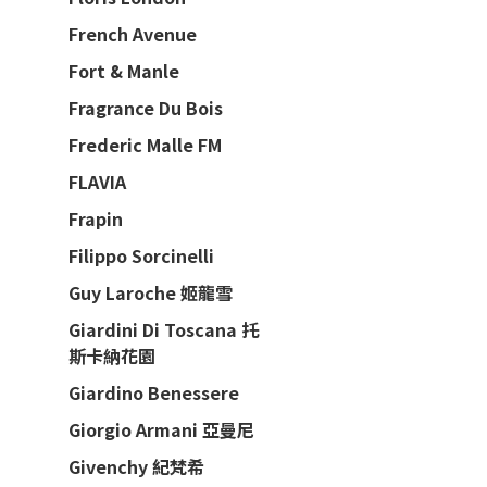
French Avenue
Fort & Manle
Fragrance Du Bois
Frederic Malle FM
FLAVIA
Frapin
Filippo Sorcinelli
Guy Laroche 姬龍雪
Giardini Di Toscana 托
斯卡納花園
Giardino Benessere
Giorgio Armani 亞曼尼
Givenchy 紀梵希