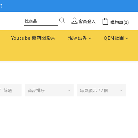
？
念
念
會員登入
購物車(0)
Youtube 開箱聞影片
現場試香
QEM社團
篩選
商品排序
每頁顯示 72 個