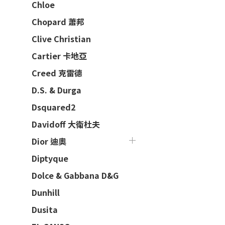
Chloe
Chopard 蕭邦
Clive Christian
Cartier 卡地亞
Creed 克雷德
D.S. & Durga
Dsquared2
Davidoff 大衛杜夫
Dior 迪奧
Diptyque
Dolce & Gabbana D&G
Dunhill
Dusita