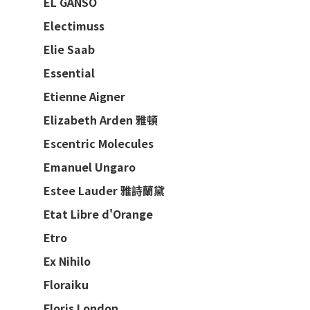
EL GANSO
Electimuss
Elie Saab
Essential
Etienne Aigner
Elizabeth Arden 雅頓
Escentric Molecules
Emanuel Ungaro
Estee Lauder 雅詩蘭黛
Etat Libre d'Orange
Etro
Ex Nihilo
Floraiku
Floris London