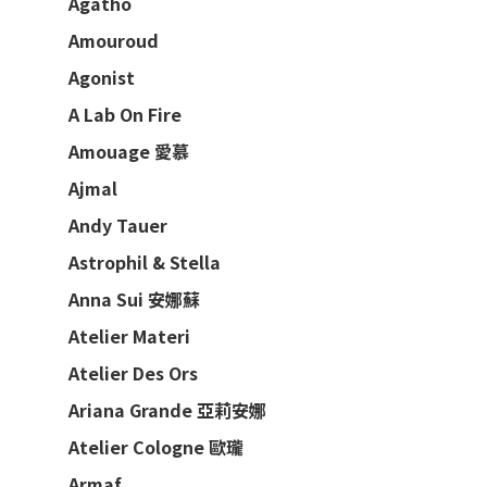
Agatho
Amouroud
Agonist
A Lab On Fire
Amouage 愛慕
Ajmal
Andy Tauer
Astrophil & Stella
Anna Sui 安娜蘇
Atelier Materi
Atelier Des Ors
Ariana Grande 亞莉安娜
Atelier Cologne 歐瓏
Armaf