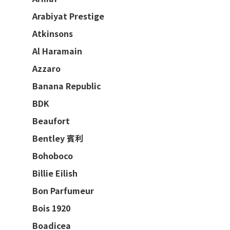
Arabiyat Prestige
Atkinsons
Al Haramain
Azzaro
Banana Republic
BDK
Beaufort
Bentley 賓利
Bohoboco
Billie Eilish
Bon Parfumeur
Bois 1920
Boadicea