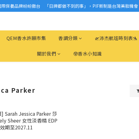
國際保養品牌紛紛撤台　「日牌都做不到的事」，PIF新制是台灣美妝機會
2026美妝小樣、試用品變少？PIF化妝品身分證7月上路！消費者必懂5觀
2026美妝小樣、試用品變少？PIF化妝品身分證7月上路！消費者必懂5觀
QEM香水許願市集
香調分類
🛫沛杰航班時刻表🛬
關於我們
🤓香水小知識
ica Parker