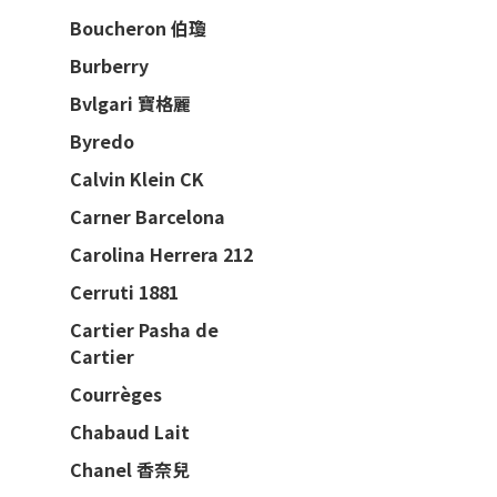
Boucheron 伯瓊
Burberry
Bvlgari 寶格麗
Byredo
Calvin Klein CK
Carner Barcelona
Carolina Herrera 212
Cerruti 1881
Cartier Pasha de
Cartier
Courrèges
Chabaud Lait
Chanel 香奈兒