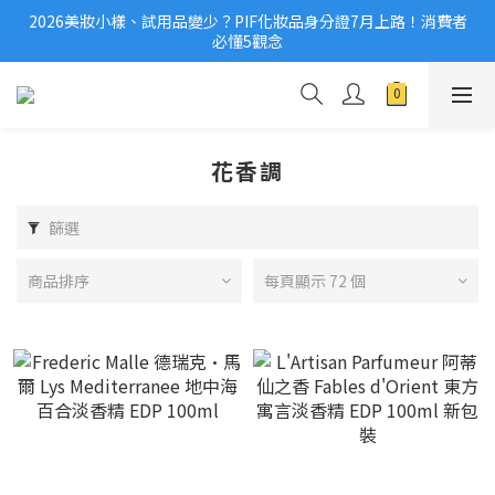
2026美妝小樣、試用品變少？PIF化妝品身分證7月上路！消費者
2026美妝小樣、試用品變少？PIF化妝品身分證7月上路！消費者
必懂5觀念
必懂5觀念
滿$1,000免運費/滿$3,000享分期0利率
國際保養品牌紛紛撤台　「日牌都做不到的事」，PIF新制是台灣
美妝機會？
花香調
2026美妝小樣、試用品變少？PIF化妝品身分證7月上路！消費者
必懂5觀念
篩選
商品排序
每頁顯示 72 個