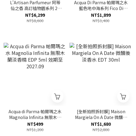
L'Artisan Parfumeur 阿蒂
Acqua Di Parma 帕爾瑪之水
仙之香 高訂植物園系列 25
藍色地中海系列 Fico Di
Obscuratio 深淵菩提淡香精
Amalfi 阿瑪菲無花果淡香水
NT$6,299
NT$1,899
EDP 75ml
EDT 30ml
NT$8,600
NT$3,400
Acqua di Parma 帕爾瑪之水
[全新拍照拆封膜] Maison
Magnolia Infinita 無限木蘭
Margiela On A Date 微醺後
淡香精 EDP 5ml 效期至
淡香水 EDT 30ml
NT$499
NT$1,680
2027.09
NT$1,200
NT$2,800