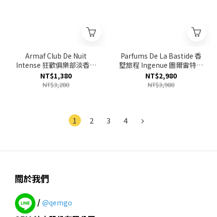
Armaf Club De Nuit
Parfums De La Bastide 香
Intense 狂歡俱樂部淡香水
墅旅程 Ingenue 圖爾雷特紫
EDT 105ml
羅蘭淡香精 EDP 100ml
NT$1,380
NT$2,980
NT$3,280
NT$3,980
1
2
3
4
關於我們
/
@qemgo