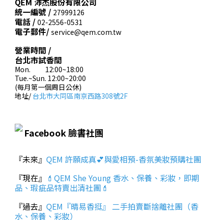
QEM 沛杰股份有限公司
統一編號 /
27999126
電話 /
02-2556-0531
電子郵件/
service@qem.com.tw
營業時間 /
台北市試香間
Mon. 12:00~18:00
Tue.~Sun. 12:00~20:00
(每月第一個周日公休)
地址/
台北市大同區南京西路308號2F
Facebook 臉書社團
『未來』
QEM 許願成真💕與愛相預-香氛美妝預購社團
『現在』
💄QEM She Young 香水、保養、彩妝，即期
品、瑕疵品特賣出清社團💄
『過去』
QEM『晴易香挺』 二手拍賣斷捨離社團（香
水、保養、彩妝）