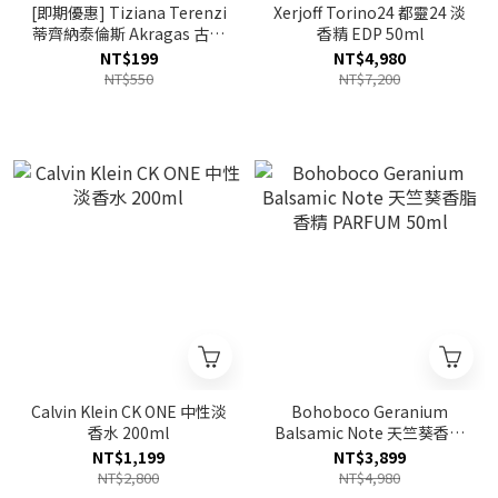
[即期優惠] Tiziana Terenzi
Xerjoff Torino24 都靈24 淡
蒂齊納泰倫斯 Akragas 古城
香精 EDP 50ml
韻色香精 EXTRAIT 1.5ml 效
NT$199
NT$4,980
期2027.06
NT$550
NT$7,200
Calvin Klein CK ONE 中性淡
Bohoboco Geranium
香水 200ml
Balsamic Note 天竺葵香脂
香精 PARFUM 50ml
NT$1,199
NT$3,899
NT$2,800
NT$4,980