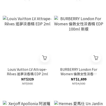
Louis Vuitton LV Attrape-
BURBERRY London For
Rêves 追夢淡香精 EDP 2ml
Women 倫敦女性淡香精
EDP 100ml 新版
NT$329
NT$1,699
NT$500
NT$4,500