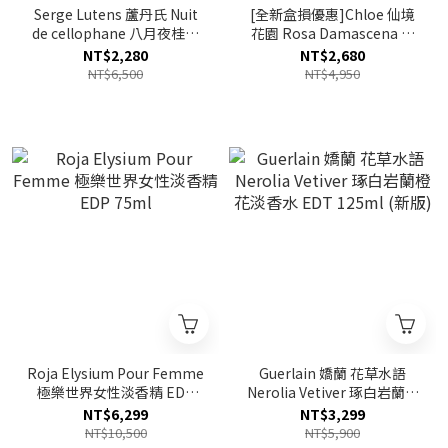
Serge Lutens 蘆丹氏 Nuit
[全新盒損優惠]Chloe 仙境
de cellophane 八月夜桂花
花園 Rosa Damascena 大
(玻璃紙之夜) 淡香精50ml
馬士革玫瑰淡香精 EDP
NT$2,280
NT$2,680
50ml
NT$6,500
NT$4,950
Roja Elysium Pour Femme
Guerlain 嬌蘭 花草水語
極樂世界女性淡香精 EDP
Nerolia Vetiver 琢白岩蘭橙
75ml
花淡香水 EDT 125ml (新版)
NT$6,299
NT$3,299
NT$10,500
NT$5,900