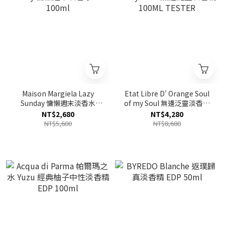
Maison Margiela Lazy
Etat Libre D' Orange Soul
Sunday 慵懶週末淡香水
of my Soul 無邊泛靈淡香精
EDT 100ml
100ML TESTER
NT$2,680
NT$4,280
NT$5,600
NT$8,680