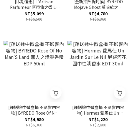
[即期優惠] L'Artisan
[全新拍照拆封膜] BYREDO
Parfumeur 阿蒂仙之香 La
Mojave Ghost 莫哈維之影
Chasse Papillons 尋找蝴蝶
淡香精 EDP 50ml
NT$5,099
NT$4,780
淡香水 EDT 100ml 效期
NT$6,500
NT$6,360
2027.04
[運送途中微盒損 不影響內容
[運送途中微盒損 不影響內容
物] BYREDO Rose Of No
物] Hermes 愛馬仕 Un
Man'S Land 無人之境淡香精
Jardin Sur Le Nil 尼羅河花
NT$4,980
NT$1,220
EDP 50ml
園中性淡香水 EDT 30ml
NT$6,360
NT$2,800