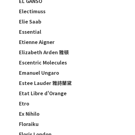
EL GANSO
Electimuss
Elie Saab
Essential
Etienne Aigner
Elizabeth Arden 雅頓
Escentric Molecules
Emanuel Ungaro
Estee Lauder 雅詩蘭黛
Etat Libre d'Orange
Etro
Ex Nihilo
Floraiku
Floris London