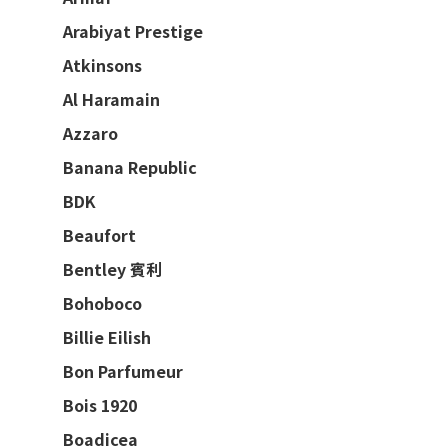
Arabiyat Prestige
Atkinsons
Al Haramain
Azzaro
Banana Republic
BDK
Beaufort
Bentley 賓利
Bohoboco
Billie Eilish
Bon Parfumeur
Bois 1920
Boadicea