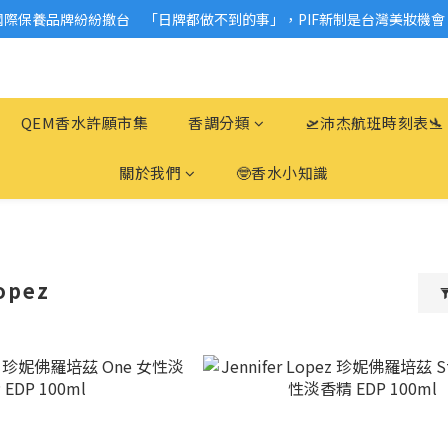
國際保養品牌紛紛撤台　「日牌都做不到的事」，PIF新制是台灣美妝機會
2026美妝小樣、試用品變少？PIF化妝品身分證7月上路！消費者必懂5觀
2026美妝小樣、試用品變少？PIF化妝品身分證7月上路！消費者必懂5觀
QEM香水許願市集
香調分類
🛫沛杰航班時刻表🛬
關於我們
🤓香水小知識
opez