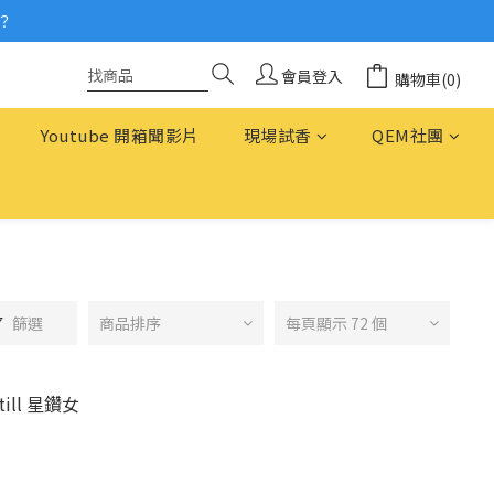
？
念
念
會員登入
購物車(0)
Youtube 開箱聞影片
現場試香
QEM社團
篩選
商品排序
每頁顯示 72 個