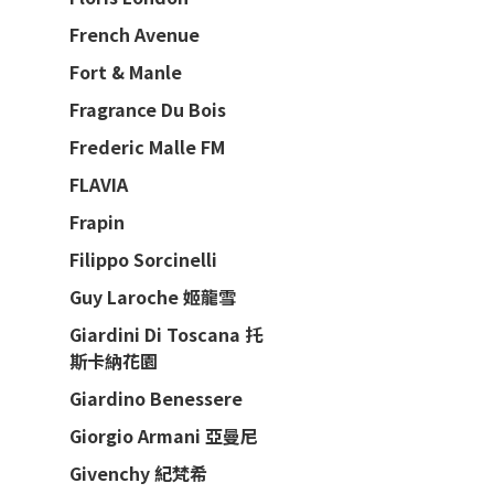
French Avenue
Fort & Manle
Fragrance Du Bois
Frederic Malle FM
FLAVIA
Frapin
Filippo Sorcinelli
Guy Laroche 姬龍雪
Giardini Di Toscana 托
斯卡納花園
Giardino Benessere
Giorgio Armani 亞曼尼
Givenchy 紀梵希