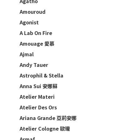
Agatho
Amouroud
Agonist
A Lab On Fire
Amouage 愛慕
Ajmal
Andy Tauer
Astrophil & Stella
Anna Sui 安娜蘇
Atelier Materi
Atelier Des Ors
Ariana Grande 亞莉安娜
Atelier Cologne 歐瓏
Armaf