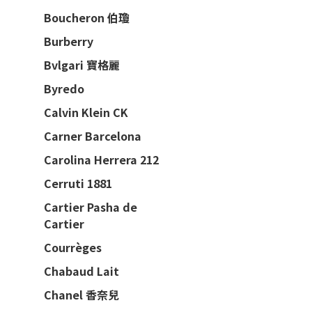
Boucheron 伯瓊
Burberry
Bvlgari 寶格麗
Byredo
Calvin Klein CK
Carner Barcelona
Carolina Herrera 212
Cerruti 1881
Cartier Pasha de
Cartier
Courrèges
Chabaud Lait
Chanel 香奈兒