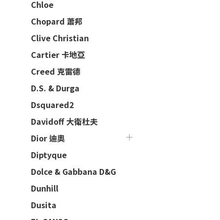
Chloe
Chopard 蕭邦
Clive Christian
Cartier 卡地亞
Creed 克雷德
D.S. & Durga
Dsquared2
Davidoff 大衛杜夫
Dior 迪奧
Diptyque
Dolce & Gabbana D&G
Dunhill
Dusita