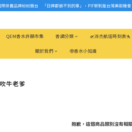
國際保養品牌紛紛撤台　「日牌都做不到的事」，PIF新制是台灣美妝機會
2026美妝小樣、試用品變少？PIF化妝品身分證7月上路！消費者必懂5觀
2026美妝小樣、試用品變少？PIF化妝品身分證7月上路！消費者必懂5觀
QEM香水許願市集
香調分類
🛫沛杰航班時刻表🛬
關於我們
🤓香水小知識
n 吹牛老爹
抱歉，這個商品類別沒有相