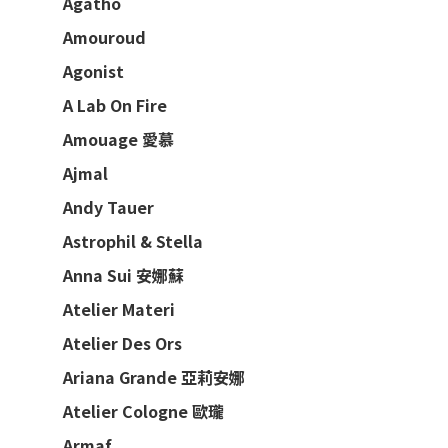
Agatho
Amouroud
Agonist
A Lab On Fire
Amouage 愛慕
Ajmal
Andy Tauer
Astrophil & Stella
Anna Sui 安娜蘇
Atelier Materi
Atelier Des Ors
Ariana Grande 亞莉安娜
Atelier Cologne 歐瓏
Armaf