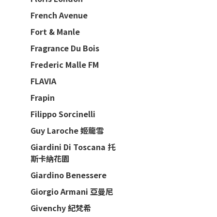
French Avenue
Fort & Manle
Fragrance Du Bois
Frederic Malle FM
FLAVIA
Frapin
Filippo Sorcinelli
Guy Laroche 姬龍雪
Giardini Di Toscana 托
斯卡納花園
Giardino Benessere
Giorgio Armani 亞曼尼
Givenchy 紀梵希