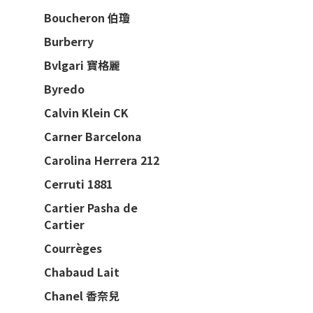
Boucheron 伯瓊
Burberry
Bvlgari 寶格麗
Byredo
Calvin Klein CK
Carner Barcelona
Carolina Herrera 212
Cerruti 1881
Cartier Pasha de
Cartier
Courrèges
Chabaud Lait
Chanel 香奈兒