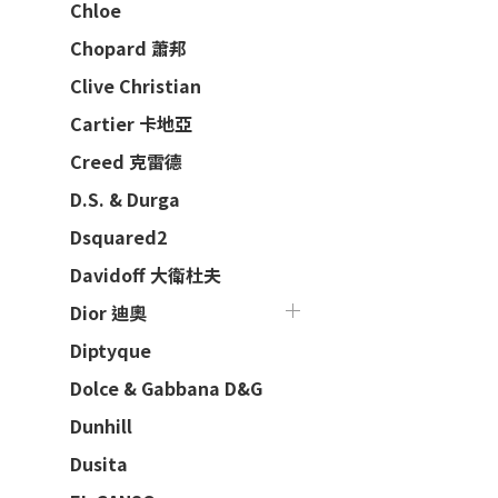
Chloe
Chopard 蕭邦
Clive Christian
Cartier 卡地亞
Creed 克雷德
D.S. & Durga
Dsquared2
Davidoff 大衛杜夫
Dior 迪奧
Diptyque
Dolce & Gabbana D&G
Dunhill
Dusita