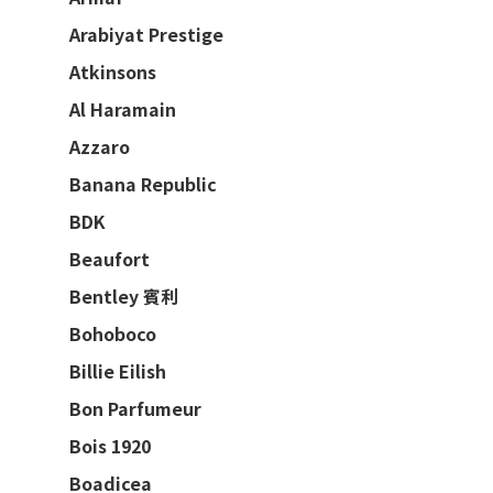
Arabiyat Prestige
Atkinsons
Al Haramain
Azzaro
Banana Republic
BDK
Beaufort
Bentley 賓利
Bohoboco
Billie Eilish
Bon Parfumeur
Bois 1920
Boadicea