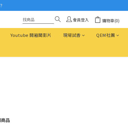
？
念
念
會員登入
購物車(0)
Youtube 開箱聞影片
現場試香
QEM社團
關商品