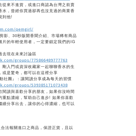
去從來不進貨，或進口商認為台灣之前賣
香水，曾經你買過卻再也沒見過的商業香
現到他!
am.com/qemgirl/
剪影、30秒版開香聞介紹、市場稀有商品
圖片的年輕使用者，一定要鎖定我們的IG
過去現在未來討論區
ok.com/groups/775866489777763
、剛入門或資深收藏家一起聊聊香水的生
，或是驚奇，都可以在這裡分享
頁活動社團』：讓閱讀分享成為每天的習慣
ok.com/groups/539385171073438
歡閱讀與喜歡分享的朋友，如果你沒時間
的重點濃縮，幫助自己進步! 如果你喜歡
繼續分享出去，讓你的心得濃縮，也可以
入合法報關進口之商品，保證正貨，且以
。