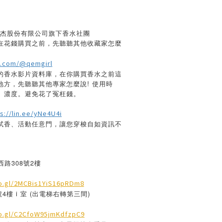
l 沛杰股份有限公司旗下香水社團
：在花錢購買之前，先聽聽其他收藏家怎麼
e.com/@qemgirl
的香水影片資料庫，在你購買香水之前這
地方，先聽聽其他專家怎麼說! 使用時
、濃度。避免花了冤枉錢。
s://lin.ee/yNe4U4i
試香、活動任意門，讓您穿梭自如資訊不
路308號2樓
o.gl/2MCBis1YiS16pRDm8
4樓 i 室 (出電梯右轉第三間)
oo.gl/C2CfoW95jmKdfzpC9