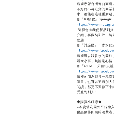
這裡專營台灣進口商過
不好而不再進貨的商業
水，都能在這裡重新發
🧧『IG帳號』:qemgirl
https://www.instagr
這裡會有我們新品到貨
介紹，喜歡純影片、純
動態
🧧『討論區』：香水的
https://www.facebo
這裡可以跟香水的同好
活大小事，無論是心情
🧧『QEM 一天讀2
https://www.facebo
這裡的朋友都是一群喜
讀書，也可以透過別人
閱讀，那更不要停下來
受益到別人!
◆購買小叮嚀◆
※本賣場為國外平行輸
優惠價格回饋給消費者