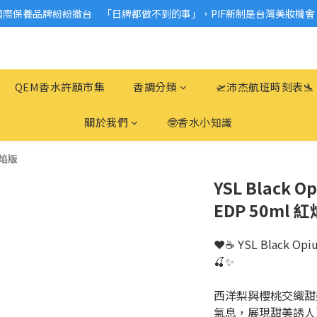
國際保養品牌紛紛撤台　「日牌都做不到的事」，PIF新制是台灣美妝機會
2026美妝小樣、試用品變少？PIF化妝品身分證7月上路！消費者必懂5觀
2026美妝小樣、試用品變少？PIF化妝品身分證7月上路！消費者必懂5觀
QEM香水許願市集
香調分類
🛫沛杰航班時刻表🛬
關於我們
🤓香水小知識
紅焰版
YSL Black
EDP 50ml 
❤️☕ YSL Black 
🍒✨
西洋梨與櫻桃交織甜
氣息，展現甜美誘人