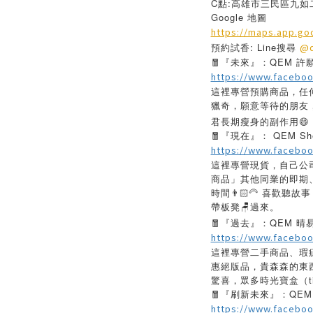
C點:高雄市三民區九如
Google 地圖
https://maps.app.g
預約試香: Line搜尋
@q
🧧『未來』：QEM 許
https://www.facebo
這裡專營預購商品，任
獵奇，願意等待的朋友
君長期瘦身的副作用😄
🧧『現在』： QEM She
https://www.facebo
這裡專營現貨，自己公
商品」其他同業的即期
時間👨🏻‍🦳 喜歡
帶板凳🪑過來。
🧧『過去』：QEM 晴
https://www.facebo
這裡專營二手商品、瑕
惠絕版品，貴森森的東
驚喜，眾多時光寶盒（tim
🧧『刷新未來』：QEM 
https://www.facebo