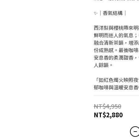
✨｜香氣結構｜
西洋梨與櫻桃帶來明
鮮明而迷人的氣息；
融合清新茶韻，增添
份成熟感。最後咖啡
安息香的柔潤甜香，
人餘韻。
「如紅色燭火映照夜
郁咖啡與溫暖安息香中
NT$4,950
NT$2,880