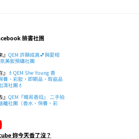
acebook 臉書社團
來』
QEM 許願成真💕與愛相
香氛美妝預購社團
在』
💄QEM She Young 香
保養、彩妝，即期品、瑕疵品
出清社團💄
去』
QEM『晴易香挺』 二手拍
捨離社團（香水、保養、彩
utube 妳今天香了沒？