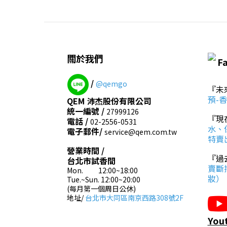
關於我們
F
/
@qemgo
『未
預-
QEM 沛杰股份有限公司
統一編號 /
27999126
『現
電話 /
02-2556-0531
水、
電子郵件/
service@qem.com.tw
特賣
營業時間 /
『過
台北市試香間
賣斷
Mon. 12:00~18:00
妝）
Tue.~Sun. 12:00~20:00
(每月第一個周日公休)
地址/
台北市大同區南京西路308號2F
Yo