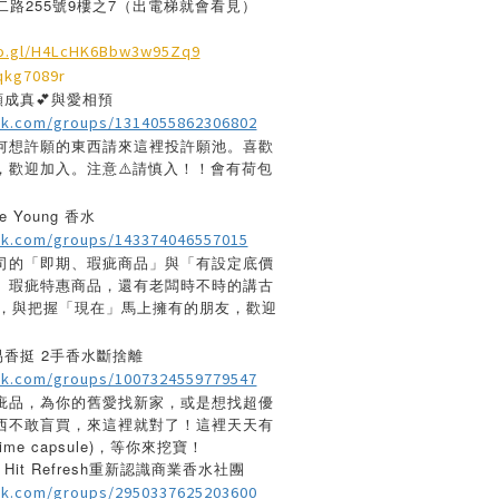
二路255號9樓之7（出電梯就會看見）
oo.gl/H4LcHK6Bbw3w95Zq9
kg7089r
願成真💕與愛相預
ok.com/groups/1314055862306802
何想許願的東西請來這裡投許願池。喜歡
，歡迎加入。注意⚠️請慎入！！會有荷包
 Young 香水
ok.com/groups/143374046557015
司的「即期、瑕疵商品」與「有設定底價
、瑕疵特惠商品，還有老闆時不時的講古
聽故事，與把握「現在」馬上擁有的朋友，歡迎
易香挺 2手香水斷捨離
ok.com/groups/1007324559779547
疵品，為你的舊愛找新家，或是想找超優
西不敢盲買，來這裡就對了！這裡天天有
e capsule)，等你來挖寶！
Hit Refresh重新認識商業香水社團
ok.com/groups/2950337625203600