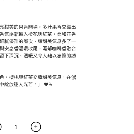
亮甜美的果香開場，多汁果香交織出
香氣逐漸轉入橙花與紅茶，柔和花香
細膩優雅的層次，讓甜美氣息多了一
與安息香溫暖收尾，濃郁咖啡香融合
留下深沉、溫暖又令人難以忘懷的誘
色，櫻桃與紅茶交織甜美氣息，在濃
綻放迷人光芒。」 ❤️☕