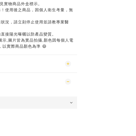
詳見實物商品外盒標示。
務！使用後之商品，因個人衛生考量，無
適狀況，請立刻停止使用並請教專業醫
勿直接陽光曝曬以防產品變質。
,
,
圖示
圖片皆為實品拍攝
顏色因每個人電
，以實際商品顏色為準
😄