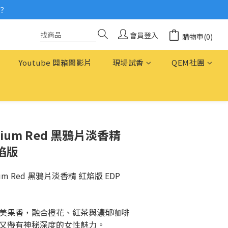
？
念
念
會員登入
購物車(0)
Youtube 開箱聞影片
現場試香
QEM社團
 Opium Red 黑鴉片淡香精
紅焰版
Opium Red 黑鴉片淡香精 紅焰版 EDP 
美果香，融合橙花、紅茶與濃郁咖啡
又帶有神秘深度的女性魅力。