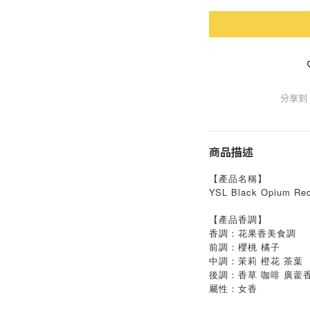
分享到
商品描述
【產品名稱】
YSL Black Opium 
【產品香調】
香調：花果香美食調
前調：櫻桃 橘子
中調：茉莉 橙花 茶葉
後調：香草 咖啡 廣藿
屬性：女香