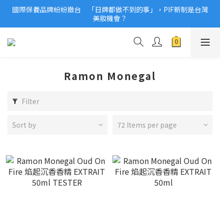
國際保養品牌紛紛撤台　「日牌都做不到的事」，PIF新制是台灣
2026美妝小樣、試用品變少？PIF化妝品身分證7月上路！消費者
美妝機會？
必懂5觀念
2026美妝小樣、試用品變少？PIF化妝品身分證7月上路！消費者
必懂5觀念
Ramon Monegal
Filter
Sort by
72 Items per page