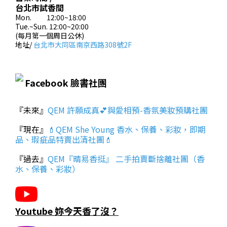
台北市試香間
Mon. 12:00~18:00
Tue.~Sun. 12:00~20:00
(每月第一個周日公休)
地址/
台北市大同區南京西路308號2F
Facebook 臉書社團
『未來』
QEM 許願成真💕與愛相預-香氛美妝預購社團
『現在』
💄QEM She Young 香水、保養、彩妝，即期
品、瑕疵品特賣出清社團💄
『過去』
QEM『晴易香挺』 二手拍賣斷捨離社團（香
水、保養、彩妝）
Youtube 妳今天香了沒？