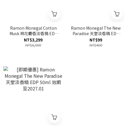
Ramon Monegal Cotton
Ramon Monegal The New
Musk 棉花麝香淡香精 EDP
Paradise 天堂淡香精 EDP
100ml
2ml
NT$3,299
NT$99
NT$8,000
NT$400