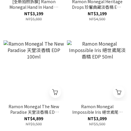
[全新拍照拆膜] Ramon
Ramon Monegal Heritage
Monegal Hand In Hand 心
Drops 珍馨典藏淡香精 EDP
心相印淡香精 EDP 50ml
100ml TESTER
NT$3,199
NT$3,199
NT$5,880
NT$4,500
Ramon Monegal The New
Ramon Monegal
Paradise 天堂淡香精 EDP
Impossible Iris 絕世鳶尾淡
100ml
香精 EDP 50ml
NT$4,899
NT$3,099
NT$9,500
NT$5,500