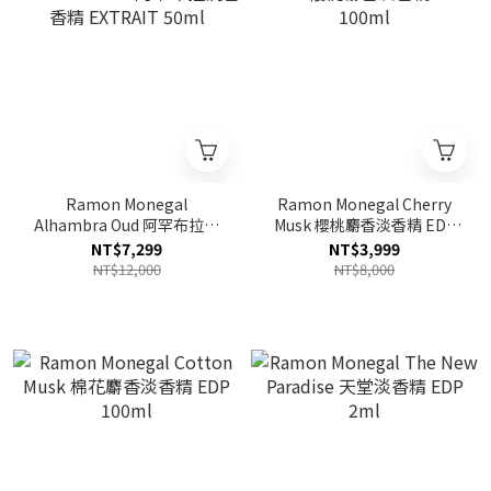
Ramon Monegal
Ramon Monegal Cherry
Alhambra Oud 阿罕布拉沉
Musk 櫻桃麝香淡香精 EDP
香香精 EXTRAIT 50ml
100ml
NT$7,299
NT$3,999
NT$12,000
NT$8,000