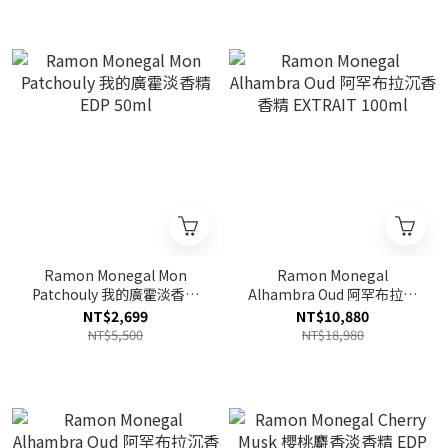
Ramon Monegal Mon
Ramon Monegal
Patchouly 我的廣霍淡香精
Alhambra Oud 阿罕布拉沉
EDP 50ml
香香精 EXTRAIT 100ml
NT$2,699
NT$10,880
NT$5,500
NT$18,980