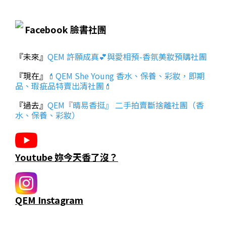
Facebook 臉書社團
『未來』
QEM 許願成真💕與愛相預-香氛美妝預購社團
『現在』
💄QEM She Young 香水、保養、彩妝，即期
品、瑕疵品特賣出清社團💄
『過去』
QEM『晴易香挺』 二手拍賣斷捨離社團（香
水、保養、彩妝）
Youtube 妳今天香了沒？
QEM Instagram