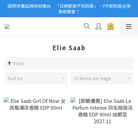
國際保養品牌紛紛撤台　「日牌都做不到的事」，PIF新制是台灣
2026美妝小樣、試用品變少？PIF化妝品身分證7月上路！消費者
美妝機會？
必懂5觀念
2026美妝小樣、試用品變少？PIF化妝品身分證7月上路！消費者
必懂5觀念
Elie Saab
Filter
Sort by
72 Items per page