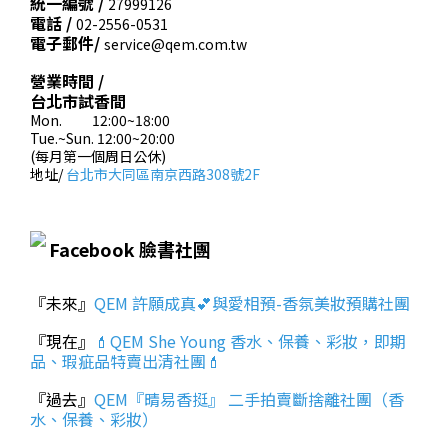
統一編號 /
27999126
電話 /
02-2556-0531
電子郵件/
service@qem.com.tw
營業時間 /
台北市試香間
Mon. 12:00~18:00
Tue.~Sun. 12:00~20:00
(每月第一個周日公休)
地址/
台北市大同區南京西路308號2F
Facebook 臉書社團
『未來』
QEM 許願成真💕與愛相預-香氛美妝預購社團
『現在』
💄QEM She Young 香水、保養、彩妝，即期
品、瑕疵品特賣出清社團💄
『過去』
QEM『晴易香挺』 二手拍賣斷捨離社團（香
水、保養、彩妝）