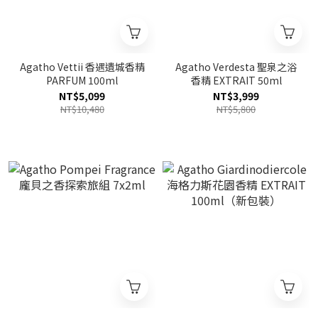
Agatho Vettii 香遇遺城香精
Agatho Verdesta 聖泉之浴
PARFUM 100ml
香精 EXTRAIT 50ml
NT$5,099
NT$3,999
NT$10,480
NT$5,800