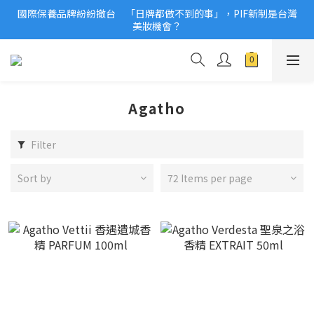
國際保養品牌紛紛撤台　「日牌都做不到的事」，PIF新制是台灣
2026美妝小樣、試用品變少？PIF化妝品身分證7月上路！消費者
美妝機會？
必懂5觀念
2026美妝小樣、試用品變少？PIF化妝品身分證7月上路！消費者
必懂5觀念
Agatho
Filter
Sort by
72 Items per page