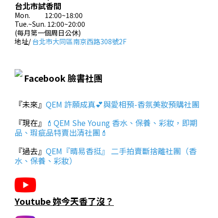
台北市試香間
Mon. 12:00~18:00
Tue.~Sun. 12:00~20:00
(每月第一個周日公休)
地址/
台北市大同區南京西路308號2F
Facebook 臉書社團
『未來』
QEM 許願成真💕與愛相預-香氛美妝預購社團
『現在』
💄QEM She Young 香水、保養、彩妝，即期
品、瑕疵品特賣出清社團💄
『過去』
QEM『晴易香挺』 二手拍賣斷捨離社團（香
水、保養、彩妝）
Youtube 妳今天香了沒？