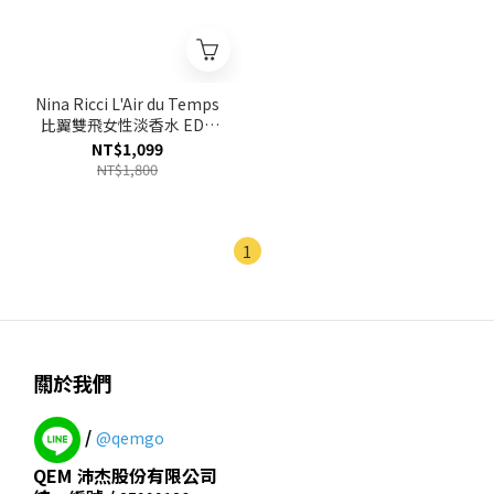
Nina Ricci L'Air du Temps
比翼雙飛女性淡香水 EDT
30ml
NT$1,099
NT$1,800
1
關於我們
/
@qemgo
QEM 沛杰股份有限公司