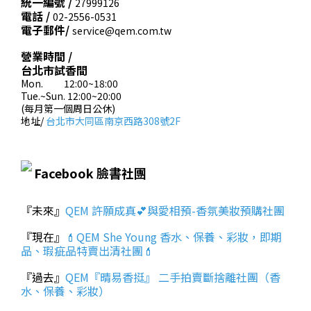
統一編號 /
27999126
電話 /
02-2556-0531
電子郵件/
service@qem.com.tw
營業時間 /
台北市試香間
Mon. 12:00~18:00
Tue.~Sun. 12:00~20:00
(每月第一個周日公休)
地址/
台北市大同區南京西路308號2F
Facebook 臉書社團
『未來』
QEM 許願成真💕與愛相預-香氛美妝預購社團
『現在』
💄QEM She Young 香水、保養、彩妝，即期
品、瑕疵品特賣出清社團💄
『過去』
QEM『晴易香挺』 二手拍賣斷捨離社團（香
水、保養、彩妝）