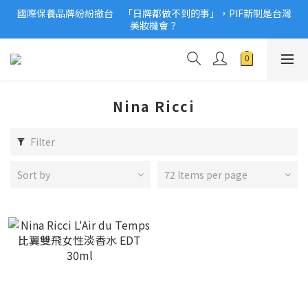
國際保養品牌紛紛撤台　「日牌都做不到的事」，PIF新制是台灣
2026美妝小樣、試用品變少？PIF化妝品身分證7月上路！消費者
美妝機會？
必懂5觀念
2026美妝小樣、試用品變少？PIF化妝品身分證7月上路！消費者
必懂5觀念
Nina Ricci
Filter
Sort by
72 Items per page