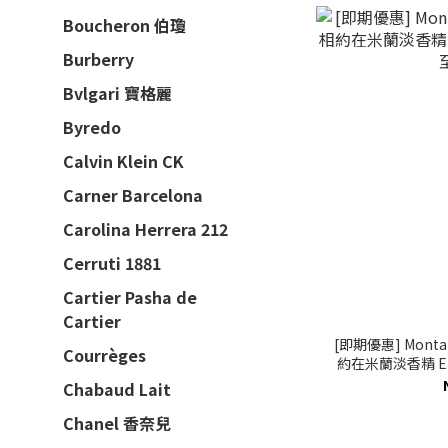
Boucheron 伯瓊
Burberry
Bvlgari 寶格麗
Byredo
Calvin Klein CK
Carner Barcelona
Carolina Herrera 212
Cerruti 1881
Cartier Pasha de
Cartier
[即期優惠] Montale
Courrèges
約在米蘭淡香精 EDP
Chabaud Lait
Chanel 香奈兒