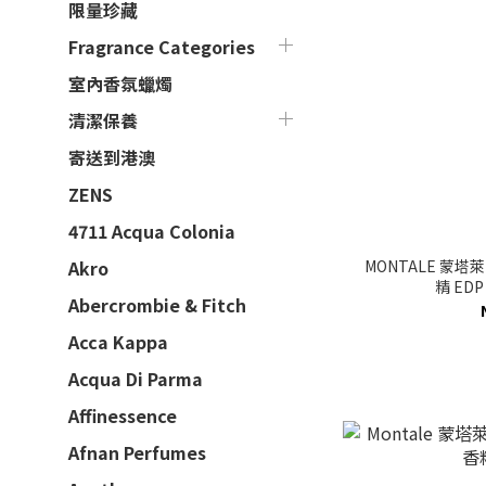
限量珍藏
Fragrance Categories
室內香氛蠟燭
清潔保養
寄送到港澳
ZENS
4711 Acqua Colonia
MONTALE 蒙塔萊
Akro
精 EDP
Abercrombie & Fitch
Acca Kappa
Acqua Di Parma
Affinessence
Afnan Perfumes