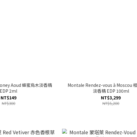
Honey Aoud 蜂蜜烏木淡香精
Montale Rendez-vous à Mosco
EDP 2ml
淡香精 EDP 100ml
NT$149
NT$3,299
NT$300
NT$5,200