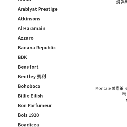
Arabiyat Prestige
Atkinsons
Al Haramain
Azzaro
Banana Republic
BDK
Beaufort
Bentley 賓利
Bohoboco
Montale 蒙塔萊 
精 
Billie Eilish
Bon Parfumeur
Bois 1920
Boadicea