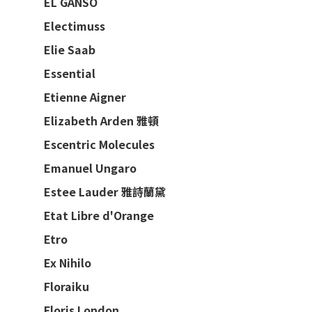
EL GANSO
Electimuss
Elie Saab
Essential
Etienne Aigner
Elizabeth Arden 雅頓
Escentric Molecules
Emanuel Ungaro
Estee Lauder 雅詩蘭黛
Etat Libre d'Orange
Etro
Ex Nihilo
Floraiku
Floris London