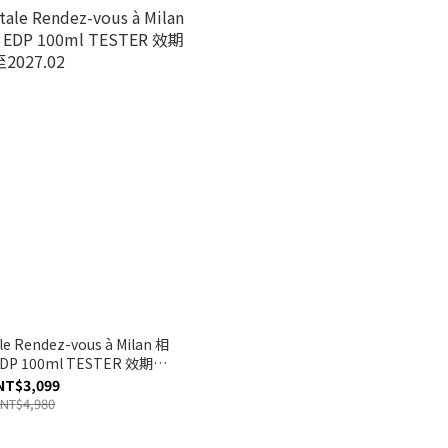
 Rendez-vous à Milan 相
 100ml TESTER 效期至
2027.02
NT$3,099
NT$4,980