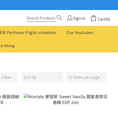
念
？
Sign in
Cart(0)
念
EM Perfume Flight schedule
Our Youtubes
e thing
Filter
Sort by
72 Items per page