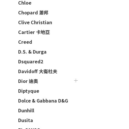
Chloe
Chopard 蕭邦
Clive Christian
Cartier 卡地亞
Creed
D.S. & Durga
Dsquared2
Davidoff 大衛杜夫
Dior 迪奧
Diptyque
Dolce & Gabbana D&G
Dunhill
Dusita