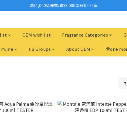
2026美妝小樣、試用品變少？PIF化妝品身分證7月上路！消費者必懂5觀
滿$1,000免運費/滿$3,000享分期0利率
國際保養品牌紛紛撤台　「日牌都做不到的事」，PIF新制是台灣美妝機會
2026美妝小樣、試用品變少？PIF化妝品身分證7月上路！消費者必懂5觀
list
QEM wish list
Fragrance Categories
Q
erfume
FB Groups
About QEM
🤓one mor