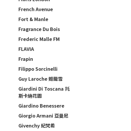
French Avenue
Fort & Manle
Fragrance Du Bois
Frederic Malle FM
FLAVIA
Frapin
Filippo Sorcinelli
Guy Laroche 姬龍雪
Giardini Di Toscana 托
斯卡納花園
Giardino Benessere
Giorgio Armani 亞曼尼
Givenchy 紀梵希