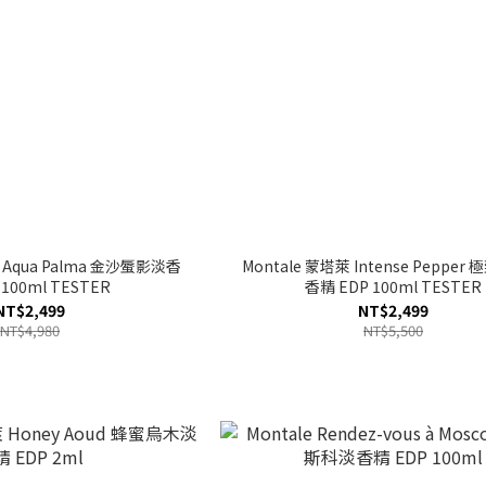
 Aqua Palma 金沙蜃影淡香
Montale 蒙塔萊 Intense Peppe
 100ml TESTER
香精 EDP 100ml TESTER
NT$2,499
NT$2,499
NT$4,980
NT$5,500