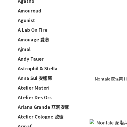
Agatho
Amouroud
Agonist
A Lab On Fire
Amouage 愛慕
Ajmal
Andy Tauer
Astrophil & Stella
Anna Sui 安娜蘇
Montale 蒙塔萊 
Atelier Materi
Atelier Des Ors
Ariana Grande 亞莉安娜
Atelier Cologne 歐瓏
Armaf