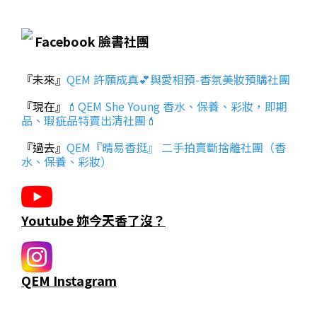
Facebook 臉書社團
『未來』
QEM 許願成真💕與愛相預-香氛美妝預購社團
『現在』
💄QEM She Young 香水、保養、彩妝，即期
品、瑕疵品特賣出清社團💄
『過去』
QEM『晴易香挺』 二手拍賣斷捨離社團（香
水、保養、彩妝）
Youtube 妳今天香了沒？
QEM Instagram