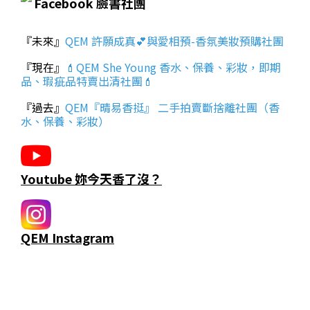
Facebook 臉書社團
『未來』
QEM 許願成真💕與愛相預-香氛美妝預購社團
『現在』
💄QEM She Young 香水、保養、彩妝，即期
品、瑕疵品特賣出清社團💄
『過去』
QEM『晴易香挺』 二手拍賣斷捨離社團（香
水、保養、彩妝）
Youtube 妳今天香了沒？
QEM Instagram