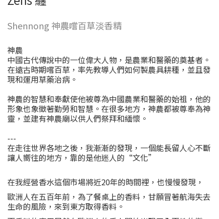
Shennong 神農嚐百草淡香精
神農
中國古代傳說中的一位偉大人物，是農業和醫藥的奠基者。
在遠古時期嚐百草，率先教導人們如何製農具耕種，並且發
現和運用草藥治病。
神農的智慧和奉獻使他被尊為中國農業和醫藥的始祖，他的
形象也象徵著勤勞和智慧。在很多地方，神農都被尊奉為神
靈，並建有神農廟以供人們祭拜和緬懷。
---
在走往世界各地之後，我漸漸的發現，一個能長留人心不斷
讓人嚮往的地方，靠的是他迷人的“文化”
在我經營香水這個市場將近20年的時間裡，也慢慢發現，
歐洲人在五百年前，為了餐桌上的香料，甘願冒著航海失去
生命的風險，來到東方取得香料。