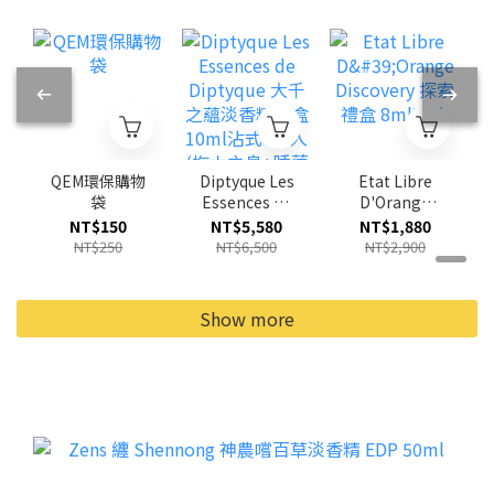
QEM環保購物
Diptyque Les
Etat Libre
袋
Essences de
D'Orange
Diptyque 大
Discovery 探
NT$150
NT$5,580
NT$1,880
千之蘊淡香精
索禮盒 8mlX5
NT$250
NT$6,500
NT$2,900
禮盒10ml沾
入
式 x 5入 (撫木
之息+睡蓮粼
Show more
波+幽影珊瑚
+潮夕月瑩+灼
地玫瑰)