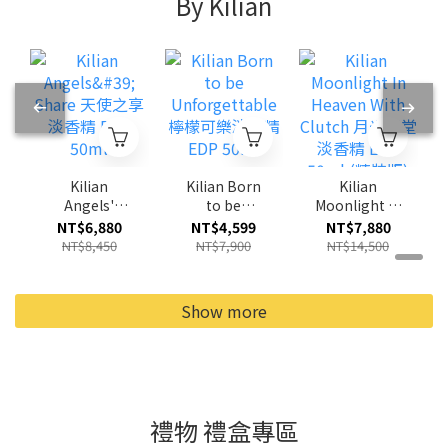
By Kilian
Kilian
Kilian Born
Kilian
Angels'
to be
Moonlight In
Share 天使之
Unforgettab
Heaven With
NT$6,880
NT$4,599
NT$7,880
享淡香精 EDP
le 檸檬可樂淡
Clutch 月光天
NT$8,450
NT$7,900
NT$14,500
50ml
香精 EDP
堂淡香精 EDP
50ml
50ml (精裝
版)
Show more
禮物 禮盒專區