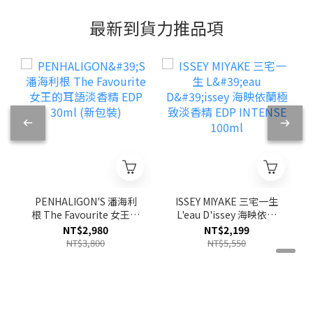
最新到貨力推品項
PENHALIGON'S 潘海利
ISSEY MIYAKE 三宅一生
根 The Favourite 女王的
L'eau D'issey 海映依蘭
耳語淡香精 EDP 30ml
極致淡香精 EDP
NT$2,980
NT$2,199
(新包裝)
INTENSE 100ml
NT$3,800
NT$5,550