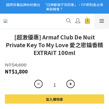
國際保養品牌紛紛撤台　「日牌都做不到的事」，PIF新制是台灣
2026美妝小樣、試用品變少？PIF化妝品身分證7月上路！消費者
美妝機會？
必懂5觀念
2026美妝小樣、試用品變少？PIF化妝品身分證7月上路！消費者
必懂5觀念
[超激優惠] Armaf Club De Nuit
Private Key To My Love 愛之密鑰香精
EXTRAIT 100ml
NT$4,600
NT$1,800
加入購物車