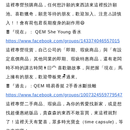
這裡專營預購商品，任何想許願的東西請來這裡投許願
池。喜歡獵奇，願意等待的朋友，歡迎加入。注意⚠️請慎
入！！會有荷包君長期瘦身的副作用😄
🧧『現在』： QEM She Young 香水
https://www.facebook.com/groups/143374046557015
這裡專營現貨，自己公司的「即期、瑕疵商品」與「有設
定底價商品」其他同業的即期、瑕疵特惠商品，還有老闆
時不時的講古時間👨🏻‍🦳 喜歡聽故事，與把握「現在」馬
上擁有的朋友，歡迎帶板凳🪑過來。
🧧『過去』：QEM 晴易香挺 2手香水斷捨離
https://www.facebook.com/groups/1007324559779547
這裡專營二手商品、瑕疵品，為你的舊愛找新家，或是想
找超優惠絕版品，貴森森的東西不敢盲買，來這裡就對
了！這裡天天有驚喜，眾多時光寶盒（time capsule)，等