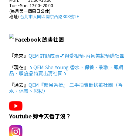
Mon. 12:00~18:00
Tue.~Sun. 12:00~20:00
(每月第一個周日公休)
地址/
台北市大同區南京西路308號2F
Facebook 臉書社團
『未來』
QEM 許願成真💕與愛相預-香氛美妝預購社團
『現在』
💄QEM She Young 香水、保養、彩妝，即期
品、瑕疵品特賣出清社團💄
『過去』
QEM『晴易香挺』 二手拍賣斷捨離社團（香
水、保養、彩妝）
Youtube 妳今天香了沒？