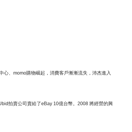
中心、momo購物崛起，消費客戶漸漸流失，沛杰進入
d拍賣公司賣給了eBay 10億台幣。2008 將經營的興