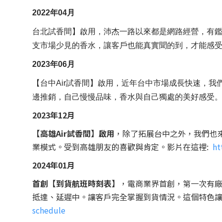
2022年04月
台北試香間】啟用，沛杰一路以來都是網路經營，有鑑
支市場少見的香水，讓客戶也能真實聞的到，才能感
2023年06月
【台中Air試香間】啟用，近年台中市場成長快速，我
邊推銷，自己慢慢品味，香水與自己獨處的美好感受。
2023年12月
【高雄Air試香間】啟用
，除了拓展台中之外，我們也
業模式。受到高雄朋友的喜歡與肯定。影片在這裡:
ht
2024年01月
首創【到貨航班時刻表】
，電商業界首創，第一次有廠商
抵達、延遲中。讓客戶完全掌握到貨情況。這個特色讓
schedule