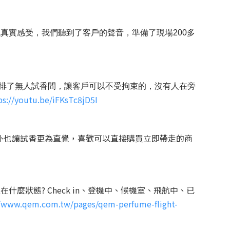
真實感受，我們聽到了客戶的聲音，準備了現場200多
，安排了無人試香間，讓客戶可以不受拘束的，沒有人在旁
ps://youtu.be/iFKsTc8jD5I
外也讓試香更為直覺，喜歡可以直接購買立即帶走的商
狀態? Check in、登機中、候機室、飛航中、已
//www.qem.com.tw/pages/qem-perfume-flight-