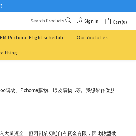
？
念
念
Sign in
Cart(0)
EM Perfume Flight schedule
Our Youtubes
e thing
購物、Pchome購物、蝦皮購物...等。我想帶各位朋
要先投入大量資金，但因創業初期自有資金有限，因此轉型做