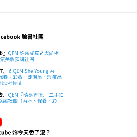
acebook 臉書社團
來』
QEM 許願成真💕與愛相
香氛美妝預購社團
在』
💄QEM She Young 香
保養、彩妝，即期品、瑕疵品
出清社團💄
去』
QEM『晴易香挺』 二手拍
捨離社團（香水、保養、彩
utube 妳今天香了沒？