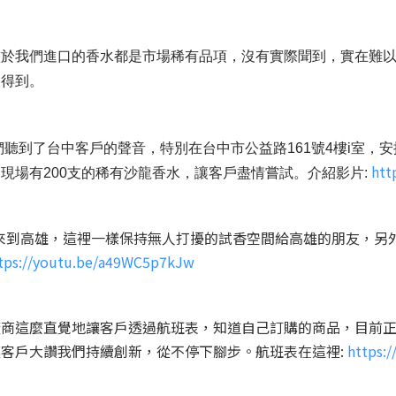
於我們進口的香水都是市場稀有品項，沒有實際聞到，實在難以
受得到。
們聽到了台中客戶的聲音，特別在台中市公益路161號4樓i室
htt
現場有200支的稀有沙龍香水，讓客戶盡情嘗試。介紹影片:
來到高雄，這裡一樣保持無人打擾的試香空間給高雄的朋友，另
tps://youtu.be/a49WC5p7kJw
這麼直覺地讓客戶透過航班表，知道自己訂購的商品，目前正在什麼
客戶大讚我們持續創新，從不停下腳步。航班表在這裡:
https: