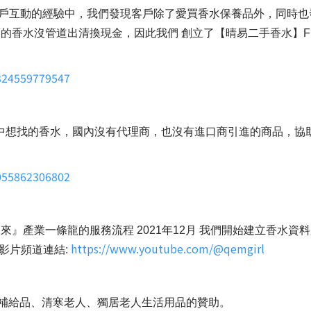
團與客戶互動的經驗中，我們發現客戶除了愛買香水保養品外，同
的香水沒管道出清換現金，因此我們 創立了【晴易二手香水】
324559779547
將心中想找的香水，國內沒有代理商，也沒有進口商引進的商品，
055862306802
』產業一條龍的服務流程 2021年12月 我們開始建立香水
https://www.youtube.com/@qemgirl
影片頻道連結:
養補給品、清寒老人、獨居老人生活用品的贊助。