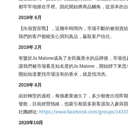
都牢牢地握在手裡。因此開始將商品觸角，從原本的
2018年 6月
【向假貨宣戰】，這幾年時間內，市場不斷的被假貨給
我們的客戶都能安心買到真品，贏取客戶信任。
2019年 2月
有鑒於Jo Malone成為了全民瘋香水的品牌後，
讓我們被市場看見知名度的Jo Malone，開始靜
開始知道要找市場沒有的香水，就是找沛杰。
2019年 8月
由於轉型的過程，每個產業做久了，多少都會出現即期品與
發散，目前經營熱絡，也吸引相當多新客源加入參與競
https://www.facebook.com/groups/1433
社團網址:
2020年10月