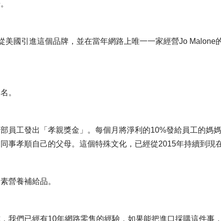
場。
從美國引進這個品牌，並在當年網路上唯一一家經營Jo Malone
三名。
部員工發出「孝親獎金」。每個月將淨利的10%發給員工的媽
同事孝順自己的父母。這個特殊文化，已經從2015年持續到現
安素營養補給品。
，我們已經有10年網路零售的經驗，如果能把進口採購這件事