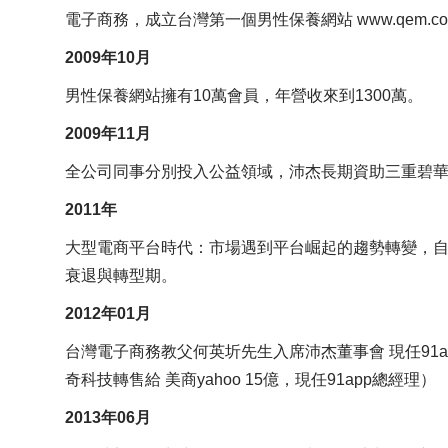
電子商務，成立台灣第一個男性保養網站 www.qem.com
2009年10月
男性保養網站擁有10萬會員，年營收來到1300萬。
2009年11月
全公司同事分別投入公益領域，沛杰長期資助三重碧
2011年
大型電商平台時代：市場遇到平台崛起的趨勢轉變，自有
衰退與轉型期。
2012年01月
台灣電子商務教父何英圻先生入席沛杰董事會 現任91app
奇科技轉售給 美商yahoo 15億，現任91app總經理）
2013年06月