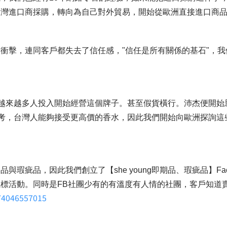
台灣進口商採購，轉向為自己對外貿易，開始從歐洲直接進口商
衝擊，連同客戶都失去了信任感，"信任是所有關係的基石"，
市場也越來越多人投入開始經營這個牌子。甚至假貨橫行。沛杰便
下來思考，台灣人能夠接受更高價的香水，因此我們開始向歐洲探
瑕疵品，因此我們創立了【she young即期品、瑕疵品】Fa
標活動。同時是FB社團少有的有溫度有人情的社團，客戶知道
74046557015