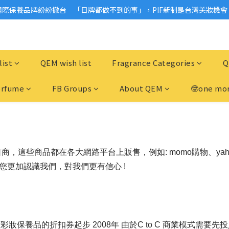
國際保養品牌紛紛撤台　「日牌都做不到的事」，PIF新制是台灣美妝機會
2026美妝小樣、試用品變少？PIF化妝品身分證7月上路！消費者必懂5觀
2026美妝小樣、試用品變少？PIF化妝品身分證7月上路！消費者必懂5觀
list
QEM wish list
Fragrance Categories
Q
erfume
FB Groups
About QEM
🤓one mor
這些商品都在各大網路平台上販售，例如: momo購物、yahoo
您更加認識我們，對我們更有信心 !
保養品的折扣券起步 2008年 由於C to C 商業模式需