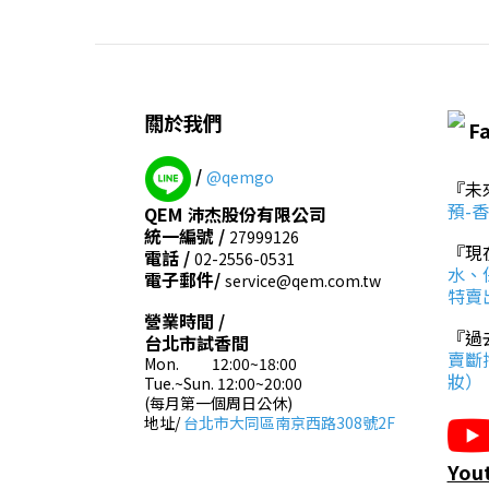
關於我們
F
/
@qemgo
『未
預-
QEM 沛杰股份有限公司
統一編號 /
27999126
『現
電話 /
02-2556-0531
水、
電子郵件/
service@qem.com.tw
特賣
營業時間 /
『過
台北市試香間
賣斷
Mon. 12:00~18:00
妝）
Tue.~Sun. 12:00~20:00
(每月第一個周日公休)
地址/
台北市大同區南京西路308號2F
Yo