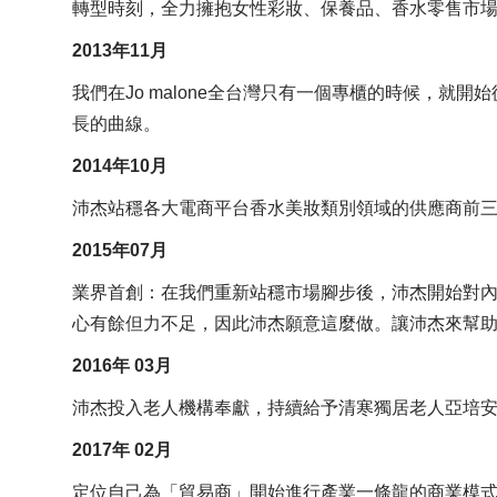
轉型時刻，全力擁抱女性彩妝、保養品、香水零售市
2013年11月
我們在Jo malone全台灣只有一個專櫃的時候，就開始
長的曲線。
2014年10月
沛杰站穩各大電商平台香水美妝類別領域的供應商前
2015年07月
業界首創：在我們重新站穩市場腳步後，沛杰開始對內
心有餘但力不足，因此沛杰願意這麼做。讓沛杰來幫助
2016年 03月
沛杰投入老人機構奉獻，持續給予清寒獨居老人亞培
2017年 02月
定位自己為「貿易商」開始進行產業一條龍的商業模式