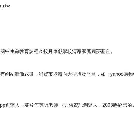
.tw
華國中生命教育課程＆按月奉獻學校清寒家庭圓夢基金。
網站漸漸式微，消費市場轉向大型購物平台，如：yahoo購物
創辦人，關於何英圻老師 （力傳資訊創辦人，2003將經營的Ubi