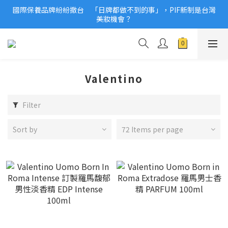
國際保養品牌紛紛撤台　「日牌都做不到的事」，PIF新制是台灣
2026美妝小樣、試用品變少？PIF化妝品身分證7月上路！消費者
美妝機會？
必懂5觀念
2026美妝小樣、試用品變少？PIF化妝品身分證7月上路！消費者
必懂5觀念
Valentino
Filter
Sort by
72 Items per page