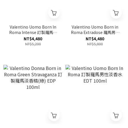
Valentino Uomo Born In
Valentino Uomo Born in
Roma Intense 訂製羅馬馥
Roma Extradose 羅馬男士
郁男性淡香精 EDP Intense
香精 PARFUM 100ml
NT$4,480
NT$4,480
100ml
NT$5,200
NT$5,800