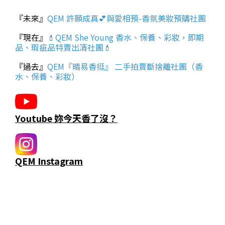
『未來』
QEM 許願成真💕與愛相預-香氛美妝預購社團
『現在』
💄QEM She Young 香水、保養、彩妝，即期
品、瑕疵品特賣出清社團💄
『過去』
QEM『晴易香挺』 二手拍賣斷捨離社團（香
水、保養、彩妝）
Youtube 妳今天香了沒？
QEM Instagram