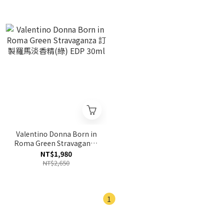
Valentino Donna Born in
Roma Green Stravaganza
訂製羅馬淡香精(綠) EDP
NT$1,980
30ml
NT$2,650
1