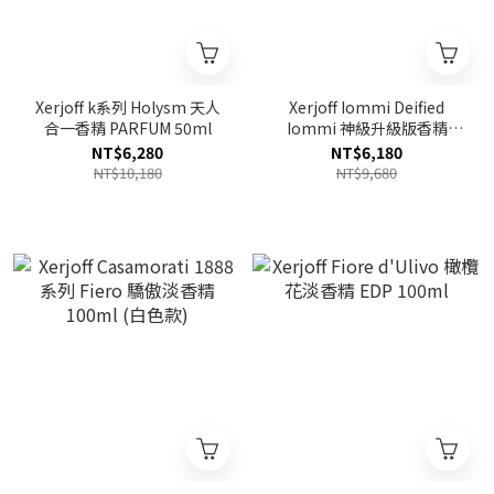
Xerjoff k系列 Holysm 天人
Xerjoff Iommi Deified
合一香精 PARFUM 50ml
Iommi 神級升級版香精
PARFUM 50ml
NT$6,280
NT$6,180
NT$10,180
NT$9,680