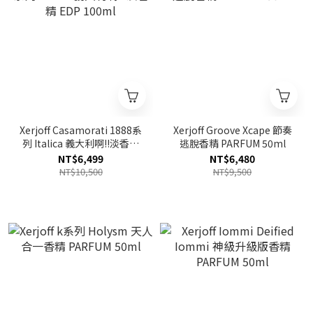
Xerjoff Casamorati 1888系
Xerjoff Groove Xcape 節奏
列 Italica 義大利啊!!淡香精
逃脫香精 PARFUM 50ml
EDP 100ml
NT$6,499
NT$6,480
NT$10,500
NT$9,500