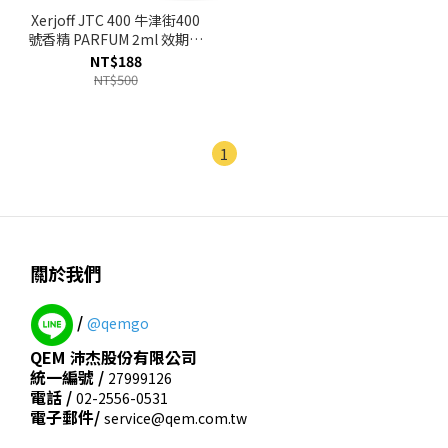
Xerjoff JTC 400 牛津街400
號香精 PARFUM 2ml 效期至
2026.12
NT$188
NT$500
1
關於我們
/
@qemgo
QEM 沛杰股份有限公司
統一編號 /
27999126
電話 /
02-2556-0531
電子郵件/
service@qem.com.tw