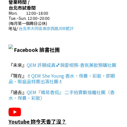
營業時間 /
台北市試香間
Mon. 12:00~18:00
Tue.~Sun. 12:00~20:00
(每月第一個周日公休)
地址/
台北市大同區南京西路308號2F
Facebook 臉書社團
『未來』
QEM 許願成真💕與愛相預-香氛美妝預購社團
『現在』
💄QEM She Young 香水、保養、彩妝，即期
品、瑕疵品特賣出清社團💄
『過去』
QEM『晴易香挺』 二手拍賣斷捨離社團（香
水、保養、彩妝）
Youtube 妳今天香了沒？