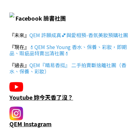
Facebook 臉書社團
『未來』
QEM 許願成真💕與愛相預-香氛美妝預購社團
『現在』
💄QEM She Young 香水、保養、彩妝，即期
品、瑕疵品特賣出清社團💄
『過去』
QEM『晴易香挺』 二手拍賣斷捨離社團（香
水、保養、彩妝）
Youtube 妳今天香了沒？
QEM Instagram