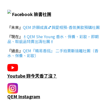
Facebook 臉書社團
『未來』
QEM 許願成真💕與愛相預-香氛美妝預購社團
『現在』
💄QEM She Young 香水、保養、彩妝，即期
品、瑕疵品特賣出清社團💄
『過去』
QEM『晴易香挺』 二手拍賣斷捨離社團（香
水、保養、彩妝）
Youtube 妳今天香了沒？
QEM Instagram