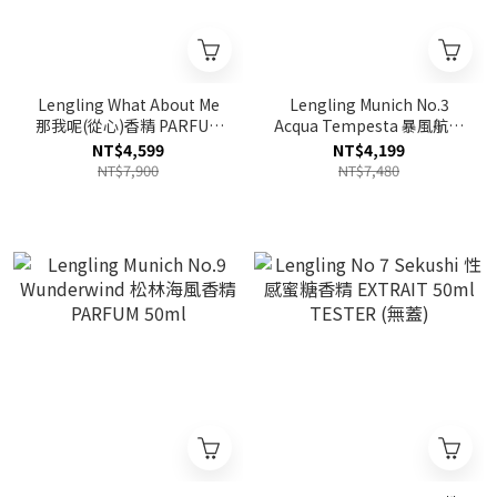
Lengling What About Me
Lengling Munich No.3
那我呢(從心)香精 PARFUM
Acqua Tempesta 暴風航行
50ml
香精 PARFUM 50ml
NT$4,599
NT$4,199
NT$7,900
NT$7,480