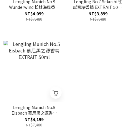
Lengling Munich No.9
Lengling No 7 Sekushi 性
Wunderwind 松林海風香精
感蜜糖香精 EXTRAIT 50ml
PARFUM 50ml
TESTER (無蓋)
NT$4,099
NT$3,899
NT$7,480
NT$7,480
Lengling Munich No.5
Eisbach 慕尼黑之源香精
EXTRAIT 50ml
NT$4,199
NT$7,480