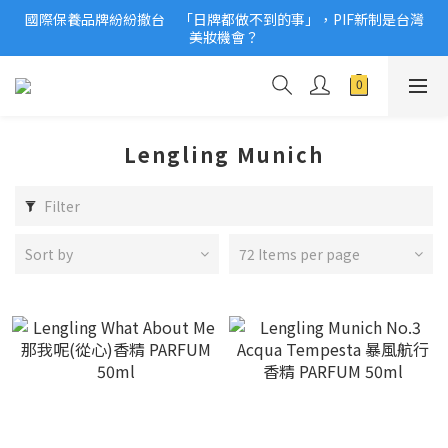
國際保養品牌紛紛撤台　「日牌都做不到的事」，PIF新制是台灣
2026美妝小樣、試用品變少？PIF化妝品身分證7月上路！消費者
美妝機會？
必懂5觀念
2026美妝小樣、試用品變少？PIF化妝品身分證7月上路！消費者
必懂5觀念
Lengling Munich
Filter
Sort by
72 Items per page