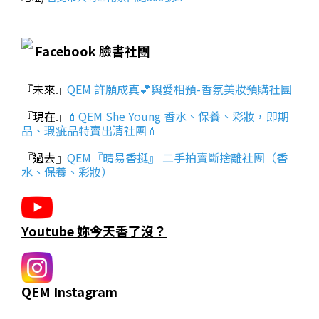
Facebook 臉書社團
『未來』
QEM 許願成真💕與愛相預-香氛美妝預購社團
『現在』
💄QEM She Young 香水、保養、彩妝，即期
品、瑕疵品特賣出清社團💄
『過去』
QEM『晴易香挺』 二手拍賣斷捨離社團（香
水、保養、彩妝）
Youtube 妳今天香了沒？
QEM Instagram