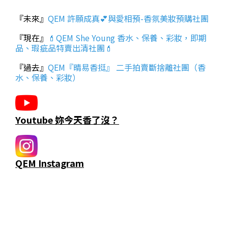
『未來』
QEM 許願成真💕與愛相預-香氛美妝預購社團
『現在』
💄QEM She Young 香水、保養、彩妝，即期
品、瑕疵品特賣出清社團💄
『過去』
QEM『晴易香挺』 二手拍賣斷捨離社團（香
水、保養、彩妝）
Youtube 妳今天香了沒？
QEM Instagram