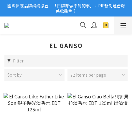
國際保養品牌紛紛撤台　「日牌都做不到的事」，PIF新制是台灣
2026美妝小樣、試用品變少？PIF化妝品身分證7月上路！消費者
美妝機會？
必懂5觀念
2026美妝小樣、試用品變少？PIF化妝品身分證7月上路！消費者
必懂5觀念
EL GANSO
Filter
Sort by
72 Items per page