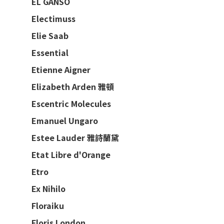
EL GANSO
Electimuss
Elie Saab
Essential
Etienne Aigner
Elizabeth Arden 雅頓
Escentric Molecules
Emanuel Ungaro
Estee Lauder 雅詩蘭黛
Etat Libre d'Orange
Etro
Ex Nihilo
Floraiku
Floris London