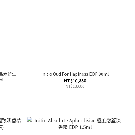
 偉大烏木新生
Initio Oud For Hapiness EDP 90ml
ml
NT$10,880
NT$13,600