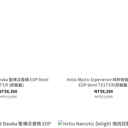
 Baraka 聖禱淡香精 EDP 90ml
Initio Mystic Experience 純
TER (原廠蓋)
EDP 90ml TESTER(原廠蓋
NT$8,350
NT$8,350
NT$11,000
NT$11,000