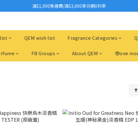
2026美妝小樣、試用品變少？PIF化妝品身分證7月上路！消費者必懂5觀
滿$1,000免運費/滿$3,000享分期0利率
國際保養品牌紛紛撤台　「日牌都做不到的事」，PIF新制是台灣美妝機會
2026美妝小樣、試用品變少？PIF化妝品身分證7月上路！消費者必懂5觀
list
QEM wish list
Fragrance Categories
Q
erfume
FB Groups
About QEM
🤓one mor