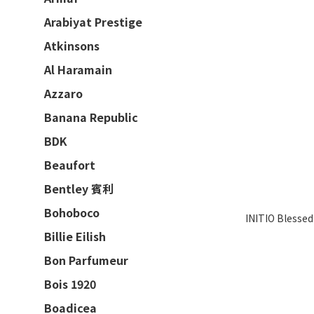
Arabiyat Prestige
Atkinsons
Al Haramain
Azzaro
Banana Republic
BDK
Beaufort
Bentley 賓利
Bohoboco
INITIO Bless
Billie Eilish
Bon Parfumeur
Bois 1920
Boadicea