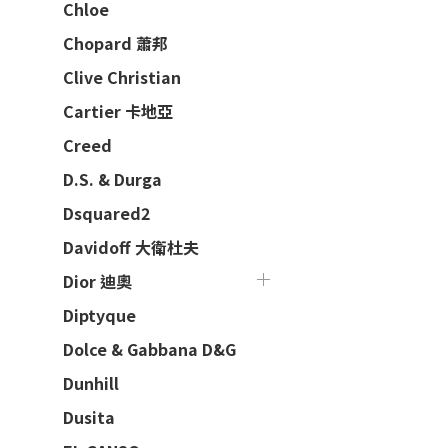
Chloe
Chopard 蕭邦
Clive Christian
Cartier 卡地亞
Creed
D.S. & Durga
Dsquared2
Davidoff 大衛杜夫
Dior 迪奧
Diptyque
Dolce & Gabbana D&G
Dunhill
Dusita