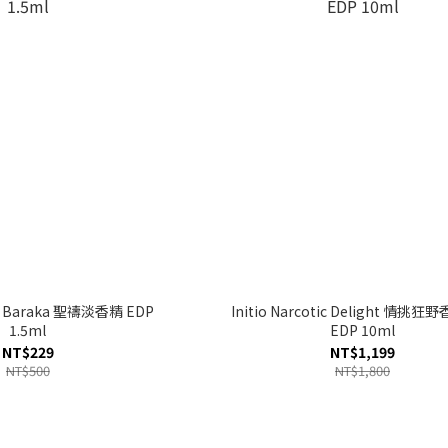
ed Baraka 聖禱淡香精 EDP
Initio Narcotic Delight 情挑
1.5ml
EDP 10ml
NT$229
NT$1,199
NT$500
NT$1,800