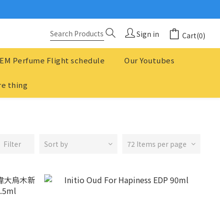
念
？
Sign in
Cart(0)
念
EM Perfume Flight schedule
Our Youtubes
e thing
Filter
Sort by
72 Items per page