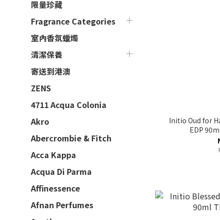
限量珍藏
Fragrance Categories
室內香氛蠟燭
清潔保養
寄送到港澳
ZENS
4711 Acqua Colonia
Initio Oud f
Akro
EDP 90m
Abercrombie & Fitch
Acca Kappa
Acqua Di Parma
Affinessence
Afnan Perfumes