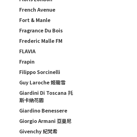
French Avenue
Fort & Manle
Fragrance Du Bois
Frederic Malle FM
FLAVIA
Frapin
Filippo Sorcinelli
Guy Laroche 姬龍雪
Giardini Di Toscana 托
斯卡納花園
Giardino Benessere
Giorgio Armani 亞曼尼
Givenchy 紀梵希