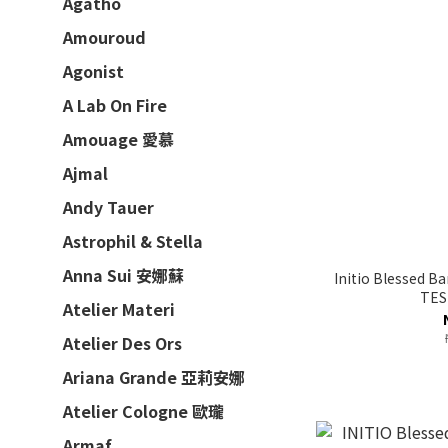
Agatho
Amouroud
Agonist
A Lab On Fire
Amouage 愛慕
Ajmal
Andy Tauer
Astrophil & Stella
Anna Sui 安娜蘇
Initio Blessed
TES
Atelier Materi
Atelier Des Ors
Ariana Grande 亞莉安娜
Atelier Cologne 歐瓏
Armaf