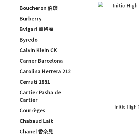
Boucheron 伯瓊
Burberry
Bvlgari 寶格麗
Byredo
Calvin Klein CK
Carner Barcelona
Carolina Herrera 212
Cerruti 1881
Cartier Pasha de
Cartier
Initio High
Courrèges
Chabaud Lait
Chanel 香奈兒