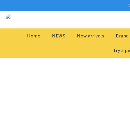
Home
NEWS
New arrivals
Brand 
try a p