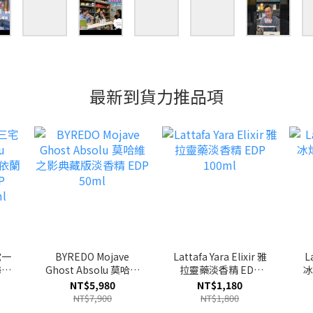
最新到貨力推品項
宅一
BYREDO Mojave
Lattafa Yara Elixir 雅
L
Ghost Absolu 莫哈維
拉靈藥淡香精 EDP
DP
之影典藏版淡香精
100ml
NT$5,980
NT$1,180
l
EDP 50ml
NT$7,900
NT$1,800