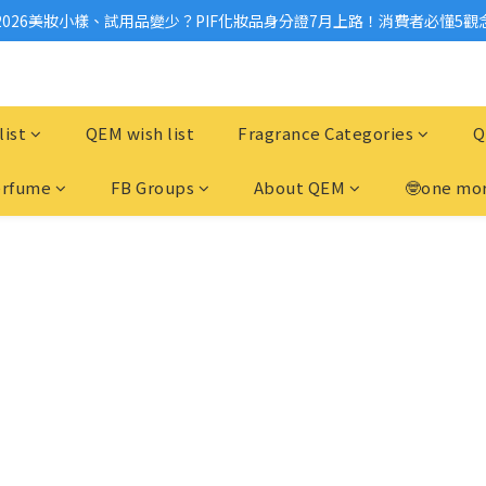
2026美妝小樣、試用品變少？PIF化妝品身分證7月上路！消費者必懂5觀
2026美妝小樣、試用品變少？PIF化妝品身分證7月上路！消費者必懂5觀
滿$1,000免運費/滿$3,000享分期0利率
國際保養品牌紛紛撤台　「日牌都做不到的事」，PIF新制是台灣美妝機會
list
QEM wish list
Fragrance Categories
Q
2026美妝小樣、試用品變少？PIF化妝品身分證7月上路！消費者必懂5觀
erfume
FB Groups
About QEM
🤓one mor