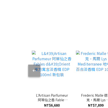
L'Artisan Parfumeur
Frederic Malle 
阿蒂仙之香 Fables
克·馬爾 Lys
d'Orient 東方寓言淡
Mediterranee 
NT$6,680
NT$7,899