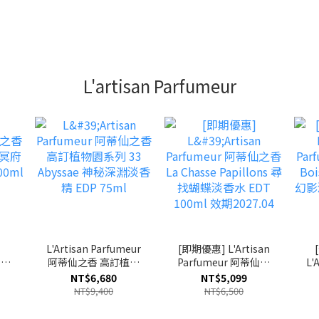
L'artisan Parfumeur
L'Artisan Parfumeur
[即期優惠] L'Artisan
仙之
阿蒂仙之香 高訂植物
Parfumeur 阿蒂仙之
L'
er
園系列 33 Abyssae 神
香 La Chasse
阿
NT$6,680
NT$5,099
DT
秘深淵淡香精 EDP
Papillons 尋找蝴蝶淡
S
NT$9,400
NT$6,500
75ml
香水 EDT 100ml 效期
2027.04