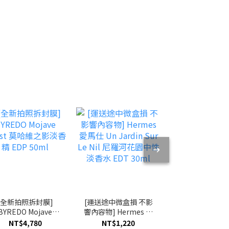
[全新拍照拆封膜]
[運送途中微盒損 不影
[運送途中微盒損
BYREDO Mojave
響內容物] Hermes 愛
響內容物] BYR
host 莫哈維之影淡
馬仕 Un Jardin Sur
Rose Of No M
NT$4,780
NT$1,220
NT$4,980