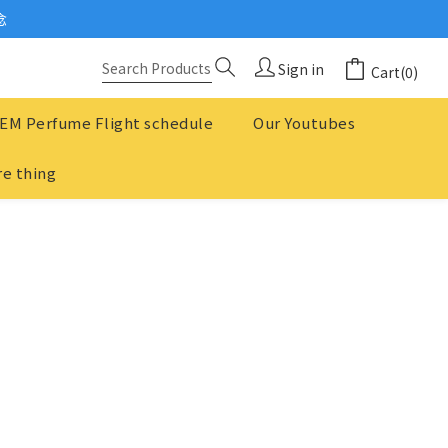
念
念
Sign in
Cart(0)
？
EM Perfume Flight schedule
Our Youtubes
念
e thing