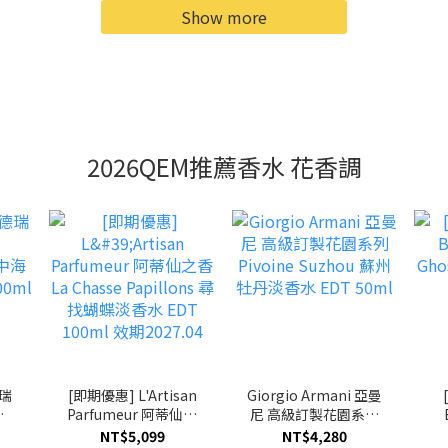
Show more
2026QEM推薦香水 花香調
德瑞
[即期優惠] L'Artisan
Giorgio Armani 亞曼
Parfumeur 阿蒂仙之
尼 高級訂製花園系列
地中海
香 La Chasse
Pivoine Suzhou 蘇州
G
NT$5,099
NT$4,280