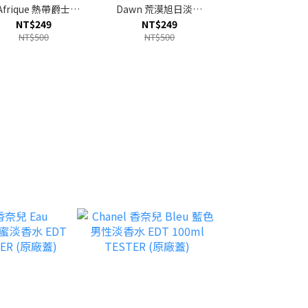
'Afrique 熱帶爵士淡
Dawn 荒漠旭日淡香
Feminite du B
香精 EDP 2ml
精 EDP 2ml
之嫵媚淡香精 
NT$249
NT$249
NT$229
1ml
NT$500
NT$500
NT$600