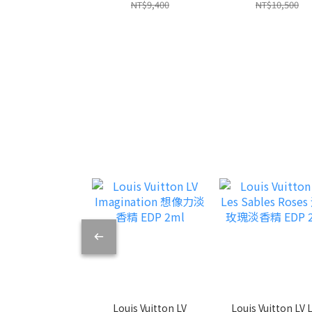
香精 EDP 100ml 新包
百合淡香精 ED
NT$9,400
NT$10,500
裝
100ml
Louis Vuitton LV
Louis Vuitton LV 