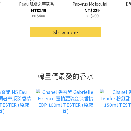
漠玫
Peau 肌膚之華淡香精
Papyrus Moleculaire
D
l
EDP 2ml
異解莎草淡香精 EDP
NT$249
NT$229
1.5ml
NT$400
NT$400
Show more
韓星們最愛的香水