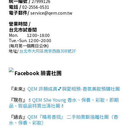
統一編號 /
27999126
電話 /
02-2556-0531
電子郵件/
service@qem.com.tw
營業時間 /
台北市試香間
Mon. 12:00~18:00
Tue.~Sun. 12:00~20:00
(每月第一個周日公休)
地址/
台北市大同區南京西路308號2F
Facebook 臉書社團
『未來』
QEM 許願成真💕與愛相預-香氛美妝預購社團
『現在』
💄QEM She Young 香水、保養、彩妝，即期
品、瑕疵品特賣出清社團💄
『過去』
QEM『晴易香挺』 二手拍賣斷捨離社團（香
水、保養、彩妝）