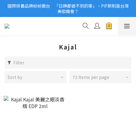
國際保養品牌紛紛撤台　「日牌都做不到的事」，PIF新制是台灣
2026美妝小樣、試用品變少？PIF化妝品身分證7月上路！消費者
美妝機會？
必懂5觀念
2026美妝小樣、試用品變少？PIF化妝品身分證7月上路！消費者
必懂5觀念
Kajal
Filter
Sort by
72 Items per page