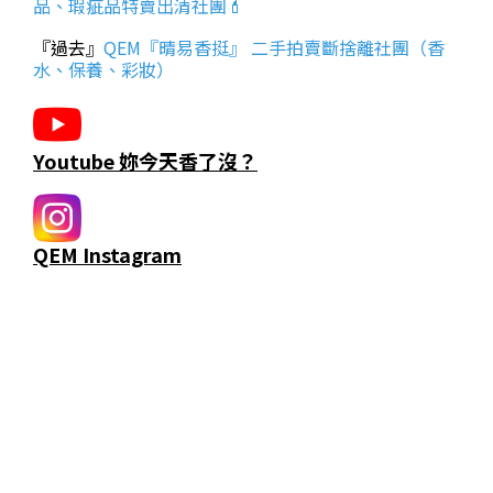
品、瑕疵品特賣出清社團💄
『過去』
QEM『晴易香挺』 二手拍賣斷捨離社團（香
水、保養、彩妝）
Youtube 妳今天香了沒？
QEM Instagram