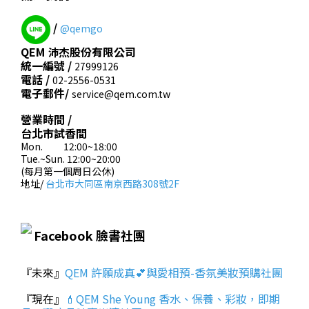
/
@qemgo
QEM 沛杰股份有限公司
統一編號 /
27999126
電話 /
02-2556-0531
電子郵件/
service@qem.com.tw
營業時間 /
台北市試香間
Mon. 12:00~18:00
Tue.~Sun. 12:00~20:00
(每月第一個周日公休)
地址/
台北市大同區南京西路308號2F
Facebook 臉書社團
『未來』
QEM 許願成真💕與愛相預-香氛美妝預購社團
『現在』
💄QEM She Young 香水、保養、彩妝，即期