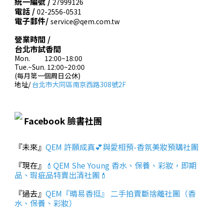
統一編號 /
27999126
電話 /
02-2556-0531
電子郵件/
service@qem.com.tw
營業時間 /
台北市試香間
Mon. 12:00~18:00
Tue.~Sun. 12:00~20:00
(每月第一個周日公休)
地址/
台北市大同區南京西路308號2F
Facebook 臉書社團
『未來』
QEM 許願成真💕與愛相預-香氛美妝預購社團
『現在』
💄QEM She Young 香水、保養、彩妝，即期
品、瑕疵品特賣出清社團💄
『過去』
QEM『晴易香挺』 二手拍賣斷捨離社團（香
水、保養、彩妝）