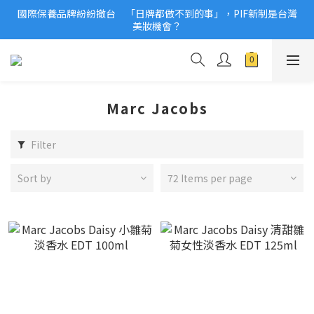
國際保養品牌紛紛撤台　「日牌都做不到的事」，PIF新制是台灣
2026美妝小樣、試用品變少？PIF化妝品身分證7月上路！消費者
美妝機會？
必懂5觀念
2026美妝小樣、試用品變少？PIF化妝品身分證7月上路！消費者
必懂5觀念
Marc Jacobs
Filter
Sort by
72 Items per page