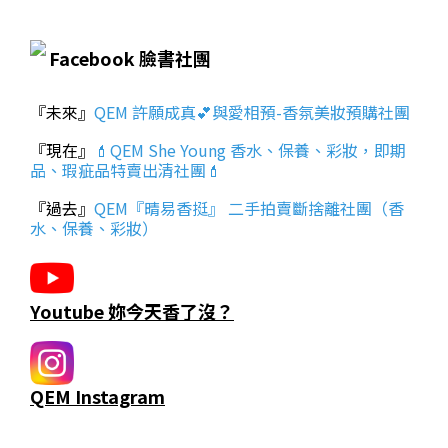
Facebook 臉書社團
『未來』
QEM 許願成真💕與愛相預-香氛美妝預購社團
『現在』
💄QEM She Young 香水、保養、彩妝，即期
品、瑕疵品特賣出清社團💄
『過去』
QEM『晴易香挺』 二手拍賣斷捨離社團（香
水、保養、彩妝）
Youtube 妳今天香了沒？
QEM Instagram