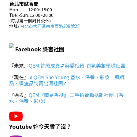
台北市試香間
Mon. 12:00~18:00
Tue.~Sun. 12:00~20:00
(每月第一個周日公休)
地址/
台北市大同區南京西路308號2F
Facebook 臉書社團
『未來』
QEM 許願成真💕與愛相預-香氛美妝預購社團
『現在』
💄QEM She Young 香水、保養、彩妝，即期
品、瑕疵品特賣出清社團💄
『過去』
QEM『晴易香挺』 二手拍賣斷捨離社團（香
水、保養、彩妝）
Youtube 妳今天香了沒？