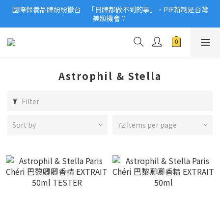
國際保養品牌紛紛撤台　「日牌都做不到的事」，PIF新制是台灣
2026美妝小樣、試用品變少？PIF化妝品身分證7月上路！消費者
美妝機會？
必懂5觀念
2026美妝小樣、試用品變少？PIF化妝品身分證7月上路！消費者
必懂5觀念
Astrophil & Stella
Filter
Sort by
72 Items per page