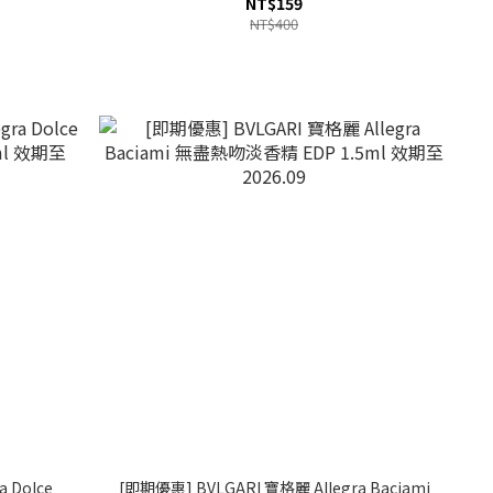
NT$159
NT$400
 Dolce
[即期優惠] BVLGARI 寶格麗 Allegra Baciami