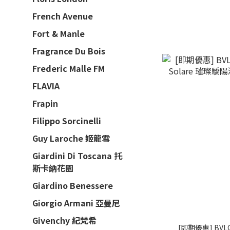
French Avenue
Fort & Manle
Fragrance Du Bois
Frederic Malle FM
FLAVIA
Frapin
Filippo Sorcinelli
Guy Laroche 姬龍雪
Giardini Di Toscana 托
斯卡納花園
Giardino Benessere
Giorgio Armani 亞曼尼
Givenchy 紀梵希
[即期優惠] BVLGA