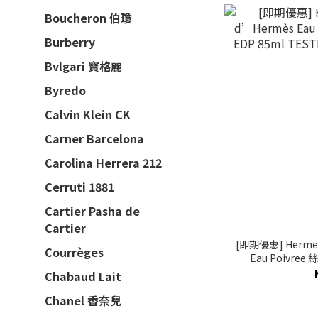
Boucheron 伯瓊
Burberry
Bvlgari 寶格麗
Byredo
Calvin Klein CK
Carner Barcelona
Carolina Herrera 212
Cerruti 1881
Cartier Pasha de
Cartier
[即期優惠] Hermes
Courrèges
Eau Poivre
TESTER 
Chabaud Lait
Chanel 香奈兒