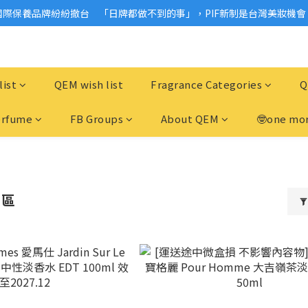
國際保養品牌紛紛撤台　「日牌都做不到的事」，PIF新制是台灣美妝機會
2026美妝小樣、試用品變少？PIF化妝品身分證7月上路！消費者必懂5觀
2026美妝小樣、試用品變少？PIF化妝品身分證7月上路！消費者必懂5觀
list
QEM wish list
Fragrance Categories
Q
erfume
FB Groups
About QEM
🤓one mor
惠區