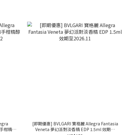
egra
[即期優惠] BVLGARI 寶格麗 Allegra Fantasia
e 佛手柑精醇
Veneta 夢幻派對淡香精 EDP 1.5ml 效期至
2026.11