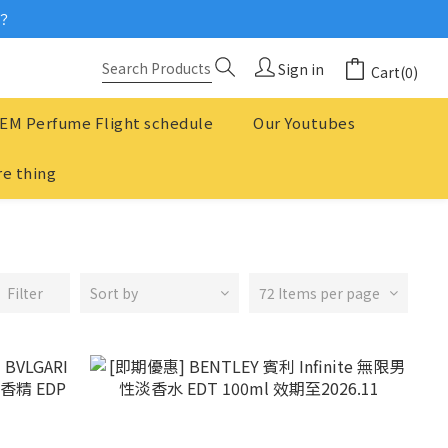
？
念
念
Sign in
Cart(0)
EM Perfume Flight schedule
Our Youtubes
e thing
Filter
Sort by
72 Items per page