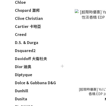
Chloe
Chopard 蕭邦
Clive Christian
Cartier 卡地亞
Creed
D.S. & Durga
Dsquared2
Davidoff 大衛杜夫
Dior 迪奧
Diptyque
Dolce & Gabbana D&G
[超限時優惠] Ysl L
Dunhill
香精 EDP 1
Dusita