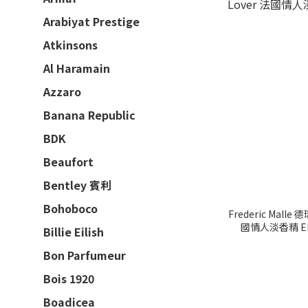
Arabiyat Prestige
Atkinsons
Al Haramain
Azzaro
Banana Republic
BDK
Beaufort
Bentley 賓利
Bohoboco
Frederic Malle
國情人淡香精 EDP
Billie Eilish
Bon Parfumeur
Bois 1920
Boadicea