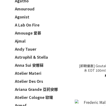
Agatho
Amouroud
Agonist
A Lab On Fire
Amouage 愛慕
Ajmal
Andy Tauer
Astrophil & Stella
Anna Sui 安娜蘇
[即期優惠] Goutal 
水 EDT 100m
Atelier Materi
Atelier Des Ors
Ariana Grande 亞莉安娜
Atelier Cologne 歐瓏
Armaf