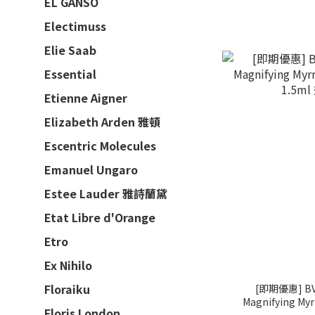
EL GANSO
Electimuss
Elie Saab
Essential
Etienne Aigner
Elizabeth Arden 雅頓
Escentric Molecules
Emanuel Ungaro
Estee Lauder 雅詩蘭黛
Etat Libre d'Orange
Etro
Ex Nihilo
Floraiku
[即期優惠] BV
Magnifying M
Floris London
1.5m