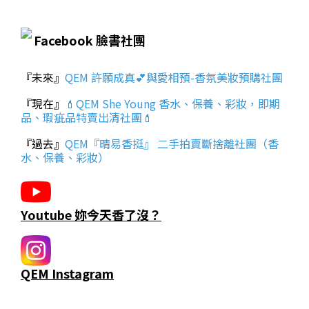
Facebook 臉書社團
『未來』
QEM 許願成真💕與愛相預-香氛美妝預購社團
『現在』
💄QEM She Young 香水、保養、彩妝，即期
品、瑕疵品特賣出清社團💄
『過去』
QEM『晴易香挺』 二手拍賣斷捨離社團（香
水、保養、彩妝）
Youtube 妳今天香了沒？
QEM Instagram